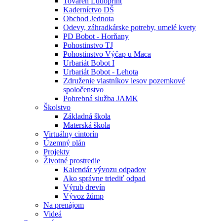
Továreň Ludoprint
Kaderníctvo DŠ
Obchod Jednota
Odevy, záhradkárske potreby, umelé kvety
PD Bobot - Horňany
Pohostinstvo TJ
Pohostinstvo Výčap u Maca
Urbariát Bobot I
Urbariát Bobot - Lehota
Združenie vlastníkov lesov pozemkové
spoločenstvo
Pohrebná služba JAMK
Školstvo
Základná škola
Materská škola
Virtuálny cintorín
Územný plán
Projekty
Životné prostredie
Kalendár vývozu odpadov
Ako správne triediť odpad
Výrub drevín
Vývoz žúmp
Na prenájom
Videá