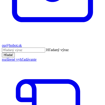
ou@bobot.sk
Hľadaný výraz
Hľadať
rozšírené vyhľadávanie