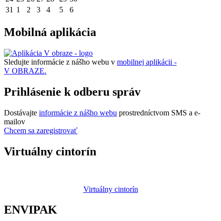
31
1
2
3
4
5
6
Mobilná aplikácia
Sledujte informácie z nášho webu v
mobilnej aplikácii -
V OBRAZE.
Prihlásenie k odberu správ
Dostávajte
informácie z nášho webu
prostredníctvom SMS a e-
mailov
Chcem sa zaregistrovať
Virtuálny cintorín
Virtuálny cintorín
ENVIPAK