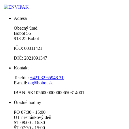
Adresa
Obecný úrad
Bobot 56
913 25 Bobot
IČO: 00311421
DIČ: 2021091347
Kontakt
Telefón:
+421 32 65948 31
E-mail:
ou@bobot.sk
IBAN: SK1056000000000650314001
Úradné hodiny
PO 07:30 - 15:00
UT nestránkový deň
ST 08:00 - 16:30
ŠT 07:30 - 15:00