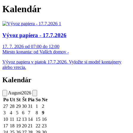
Kalendár
Vývoz papiera - 17.7.2026
17. 7. 2026 od 07:00 do 12:00
Miesto konania:
od Vaších domov -
Vývoz papiera v piatok 17.7.2026. Vyložte si modré kontajnery
alebo vrecia.
Kalendár
August
2026
Po
Ut
St
Št
Pia
So
Ne
27
28
29
30
31
1
2
3
4
5
6
7
8
9
10
11
12
13
14
15
16
17
18
19
20
21
22
23
24
25
26
27
28
29
30