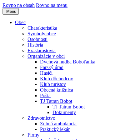
Rovno na obsah
Rovno na menu
Menu
Obec
Charakteristika
Symboly obce
Osobnosti
História
Ex-starostovia
Organizácie v obci
Dychová hudba Boboťanka
Farský úrad
Hasiči
Klub dôchodcov
Klub turistov
Obecná knižnica
Pošta
TJ Tatran Bobot
TJ Tatran Bobot
Dokumenty
Zdravotníctvo
Zubná ambulancia
Praktický lekár
Firmy