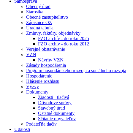
Samospráva
Obecný úrad
Starostka
Obecné zastupiteľstvo
Zápisnice OZ
Úradná tabuľa
Zmluvy, faktúry, objednávky
FZO archív - do roku 2025
FZO archív - do roku 2012
Verejné obstarávanie
VZN
Návrhy VZN
Zásady hospodárenia
Program hospodárskeho rozvoja a sociálneho rozvoja
Hospodárenie
Hlásenie rozhlasu
Výzvy
Dokumenty
Žiadosti - tlačivá
Dôvodové správy
Stavebný úrad
Ostatné dokumenty
Sčítanie obyvateľov
Podateľňa tlačív
Udalosti