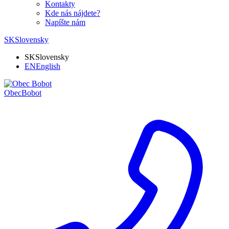
Kontakty
Kde nás nájdete?
Napíšte nám
SK
Slovensky
SK
Slovensky
EN
English
Obec
Bobot