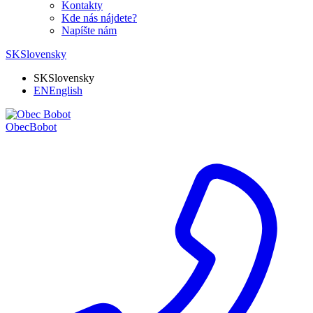
Kontakty
Kde nás nájdete?
Napíšte nám
SK
Slovensky
SK
Slovensky
EN
English
Obec
Bobot