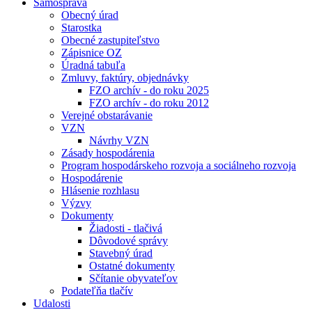
Samospráva
Obecný úrad
Starostka
Obecné zastupiteľstvo
Zápisnice OZ
Úradná tabuľa
Zmluvy, faktúry, objednávky
FZO archív - do roku 2025
FZO archív - do roku 2012
Verejné obstarávanie
VZN
Návrhy VZN
Zásady hospodárenia
Program hospodárskeho rozvoja a sociálneho rozvoja
Hospodárenie
Hlásenie rozhlasu
Výzvy
Dokumenty
Žiadosti - tlačivá
Dôvodové správy
Stavebný úrad
Ostatné dokumenty
Sčítanie obyvateľov
Podateľňa tlačív
Udalosti