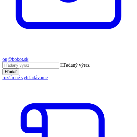
ou@bobot.sk
Hľadaný výraz
Hľadať
rozšírené vyhľadávanie