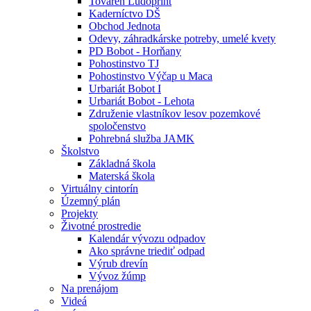
Továreň Ludoprint
Kaderníctvo DŠ
Obchod Jednota
Odevy, záhradkárske potreby, umelé kvety
PD Bobot - Horňany
Pohostinstvo TJ
Pohostinstvo Výčap u Maca
Urbariát Bobot I
Urbariát Bobot - Lehota
Združenie vlastníkov lesov pozemkové
spoločenstvo
Pohrebná služba JAMK
Školstvo
Základná škola
Materská škola
Virtuálny cintorín
Územný plán
Projekty
Životné prostredie
Kalendár vývozu odpadov
Ako správne triediť odpad
Výrub drevín
Vývoz žúmp
Na prenájom
Videá