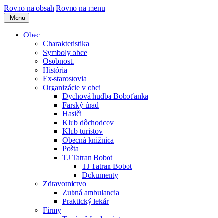
Rovno na obsah
Rovno na menu
Menu
Obec
Charakteristika
Symboly obce
Osobnosti
História
Ex-starostovia
Organizácie v obci
Dychová hudba Boboťanka
Farský úrad
Hasiči
Klub dôchodcov
Klub turistov
Obecná knižnica
Pošta
TJ Tatran Bobot
TJ Tatran Bobot
Dokumenty
Zdravotníctvo
Zubná ambulancia
Praktický lekár
Firmy