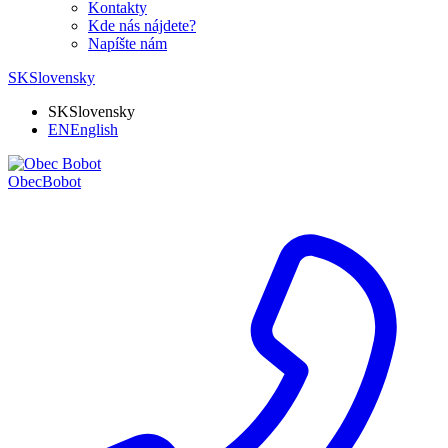
Kontakty
Kde nás nájdete?
Napíšte nám
SK
Slovensky
SK
Slovensky
EN
English
Obec
Bobot