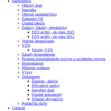
Samospráva
Obecný úrad
Starostka
Obecné zastupiteľstvo
Zápisnice OZ
Úradná tabuľa
Zmluvy, faktúry, objednávky
FZO archív - do roku 2025
FZO archív - do roku 2012
Verejné obstarávanie
VZN
Návrhy VZN
Zásady hospodárenia
Program hospodárskeho rozvoja a sociálneho rozvoja
Hospodárenie
Hlásenie rozhlasu
Výzvy
Dokumenty
Žiadosti - tlačivá
Dôvodové správy
Stavebný úrad
Ostatné dokumenty
Sčítanie obyvateľov
Podateľňa tlačív
Udalosti