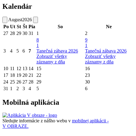
Kalendár
August
2026
Po
Ut
St
Št
Pia
So
Ne
27
28
29
30
31
1
2
8
9
1
1
3
4
5
6
7
Tanečná zábava 2026
Tanečná zábava 2026
Zobraziť všetky
Zobraziť všetky
záznamy z dňa
záznamy z dňa
10
11
12
13
14
15
16
17
18
19
20
21
22
23
24
25
26
27
28
29
30
31
1
2
3
4
5
6
Mobilná aplikácia
Sledujte informácie z nášho webu v
mobilnej aplikácii -
V OBRAZE.