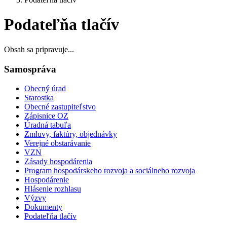
Podateľňa tlačív
Obsah sa pripravuje...
Samospráva
Obecný úrad
Starostka
Obecné zastupiteľstvo
Zápisnice OZ
Úradná tabuľa
Zmluvy, faktúry, objednávky
Verejné obstarávanie
VZN
Zásady hospodárenia
Program hospodárskeho rozvoja a sociálneho rozvoja
Hospodárenie
Hlásenie rozhlasu
Výzvy
Dokumenty
Podateľňa tlačív