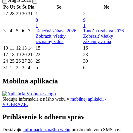
August
2026
Po
Ut
St
Št
Pia
So
Ne
27
28
29
30
31
1
2
8
9
1
1
3
4
5
6
7
Tanečná zábava 2026
Tanečná zábava 2026
Zobraziť všetky
Zobraziť všetky
záznamy z dňa
záznamy z dňa
10
11
12
13
14
15
16
17
18
19
20
21
22
23
24
25
26
27
28
29
30
31
1
2
3
4
5
6
Mobilná aplikácia
Sledujte informácie z nášho webu v
mobilnej aplikácii -
V OBRAZE.
Prihlásenie k odberu správ
Dostávajte
informácie z nášho webu
prostredníctvom SMS a e-