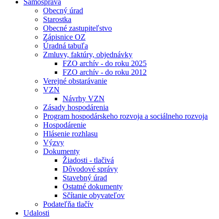
Samospráva
Obecný úrad
Starostka
Obecné zastupiteľstvo
Zápisnice OZ
Úradná tabuľa
Zmluvy, faktúry, objednávky
FZO archív - do roku 2025
FZO archív - do roku 2012
Verejné obstarávanie
VZN
Návrhy VZN
Zásady hospodárenia
Program hospodárskeho rozvoja a sociálneho rozvoja
Hospodárenie
Hlásenie rozhlasu
Výzvy
Dokumenty
Žiadosti - tlačivá
Dôvodové správy
Stavebný úrad
Ostatné dokumenty
Sčítanie obyvateľov
Podateľňa tlačív
Udalosti