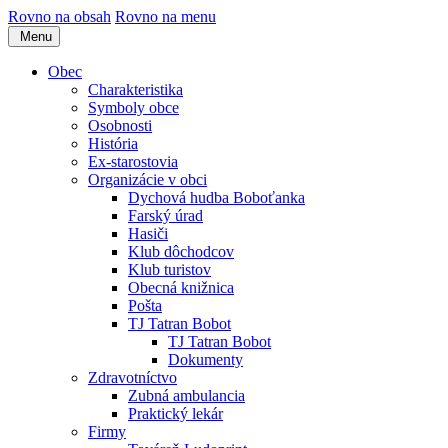
Rovno na obsah
Rovno na menu
Menu
Obec
Charakteristika
Symboly obce
Osobnosti
História
Ex-starostovia
Organizácie v obci
Dychová hudba Boboťanka
Farský úrad
Hasiči
Klub dôchodcov
Klub turistov
Obecná knižnica
Pošta
TJ Tatran Bobot
TJ Tatran Bobot
Dokumenty
Zdravotníctvo
Zubná ambulancia
Praktický lekár
Firmy