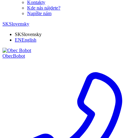
Kontakty
Kde nás nájdete?
Napíšte nám
SK
Slovensky
SK
Slovensky
EN
English
Obec
Bobot