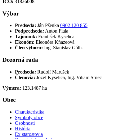
IČO:
31826008
Výbor
Predseda:
Ján Pšenka
0902 120 855
Podpredseda:
Anton Fiala
Tajomník:
František Kyselica
Ekonóm:
Eleonóra Kňazeová
Člen výboru:
Ing. Stanislav Gálik
Dozorná rada
Predseda:
Rudolf Marušek
Členovia:
Jozef Kyselica, Ing. Viliam Srnec
Výmera:
123,1487 ha
Obec
Charakteristika
Symboly obce
Osobnosti
História
Ex-starostovia