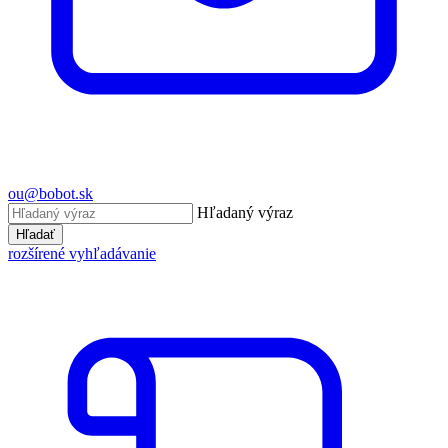
ou@bobot.sk
Hľadaný výraz
Hľadať
rozšírené vyhľadávanie