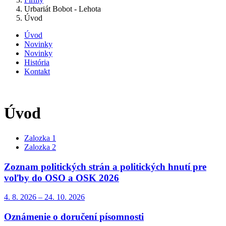
Urbariát Bobot - Lehota
Úvod
Úvod
Novinky
Novinky
História
Kontakt
Úvod
Zalozka 1
Zalozka 2
Zoznam politických strán a politických hnutí pre
voľby do OSO a OSK 2026
4. 8.
2026
–
24. 10.
2026
Oznámenie o doručení písomnosti