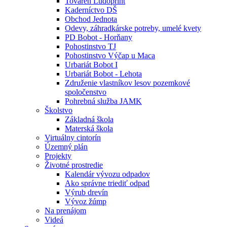
Továreň Ludoprint
Kaderníctvo DŠ
Obchod Jednota
Odevy, záhradkárske potreby, umelé kvety
PD Bobot - Horňany
Pohostinstvo TJ
Pohostinstvo Výčap u Maca
Urbariát Bobot I
Urbariát Bobot - Lehota
Združenie vlastníkov lesov pozemkové
spoločenstvo
Pohrebná služba JAMK
Školstvo
Základná škola
Materská škola
Virtuálny cintorín
Územný plán
Projekty
Životné prostredie
Kalendár vývozu odpadov
Ako správne triediť odpad
Výrub drevín
Vývoz žúmp
Na prenájom
Videá