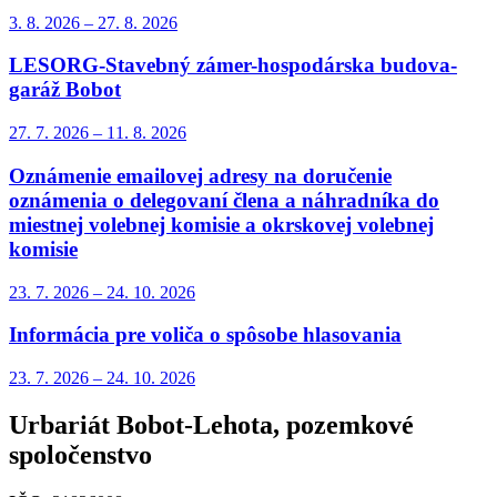
3. 8.
2026
–
27. 8.
2026
LESORG-Stavebný zámer-hospodárska budova-
garáž Bobot
27. 7.
2026
–
11. 8.
2026
Oznámenie emailovej adresy na doručenie
oznámenia o delegovaní člena a náhradníka do
miestnej volebnej komisie a okrskovej volebnej
komisie
23. 7.
2026
–
24. 10.
2026
Informácia pre voliča o spôsobe hlasovania
23. 7.
2026
–
24. 10.
2026
Urbariát Bobot-Lehota, pozemkové
spoločenstvo