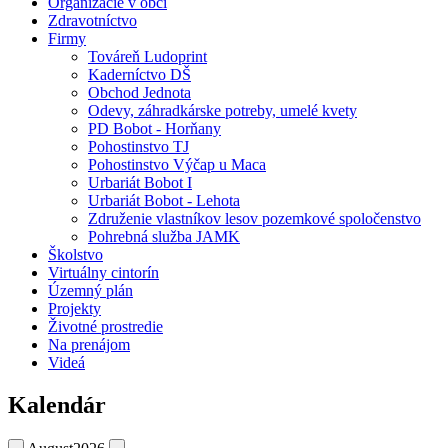
Organizácie v obci
Zdravotníctvo
Firmy
Továreň Ludoprint
Kaderníctvo DŠ
Obchod Jednota
Odevy, záhradkárske potreby, umelé kvety
PD Bobot - Horňany
Pohostinstvo TJ
Pohostinstvo Výčap u Maca
Urbariát Bobot I
Urbariát Bobot - Lehota
Združenie vlastníkov lesov pozemkové spoločenstvo
Pohrebná služba JAMK
Školstvo
Virtuálny cintorín
Územný plán
Projekty
Životné prostredie
Na prenájom
Videá
Kalendár