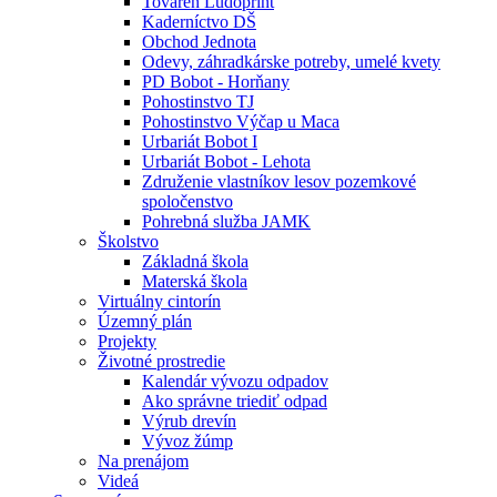
Továreň Ludoprint
Kaderníctvo DŠ
Obchod Jednota
Odevy, záhradkárske potreby, umelé kvety
PD Bobot - Horňany
Pohostinstvo TJ
Pohostinstvo Výčap u Maca
Urbariát Bobot I
Urbariát Bobot - Lehota
Združenie vlastníkov lesov pozemkové
spoločenstvo
Pohrebná služba JAMK
Školstvo
Základná škola
Materská škola
Virtuálny cintorín
Územný plán
Projekty
Životné prostredie
Kalendár vývozu odpadov
Ako správne triediť odpad
Výrub drevín
Vývoz žúmp
Na prenájom
Videá