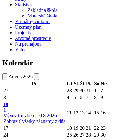
Školstvo
Základná škola
Materská škola
Virtuálny cintorín
Územný plán
Projekty
Životné prostredie
Na prenájom
Videá
Kalendár
August
2026
Po
Ut
St
Št
Pia
So
Ne
27
28
29
30
31
1
2
3
4
5
6
7
8
9
10
1
11
12
13
14
15
16
Vývoz trojzberu 10.8.2026
Zobraziť všetky záznamy z dňa
17
18
19
20
21
22
23
24
25
26
27
28
29
30