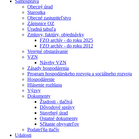
Samospráva
Obecný úrad
Starostka
Obecné zastupiteľstvo
Zápisnice OZ
Úradná tabuľa
Zmluvy, faktúry, objednávky
FZO archív - do roku 2025
FZO archív - do roku 2012
Verejné obstarávanie
VZN
Návrhy VZN
Zásady hospodárenia
Program hospodárskeho rozvoja a sociálneho rozvoja
Hospodárenie
Hlásenie rozhlasu
Výzvy
Dokumenty
Žiadosti - tlačivá
Dôvodové správy
Stavebný úrad
Ostatné dokumenty
Sčítanie obyvateľov
Podateľňa tlačív
Udalosti