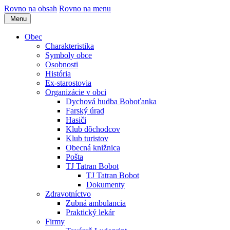
Rovno na obsah
Rovno na menu
Menu
Obec
Charakteristika
Symboly obce
Osobnosti
História
Ex-starostovia
Organizácie v obci
Dychová hudba Boboťanka
Farský úrad
Hasiči
Klub dôchodcov
Klub turistov
Obecná knižnica
Pošta
TJ Tatran Bobot
TJ Tatran Bobot
Dokumenty
Zdravotníctvo
Zubná ambulancia
Praktický lekár
Firmy