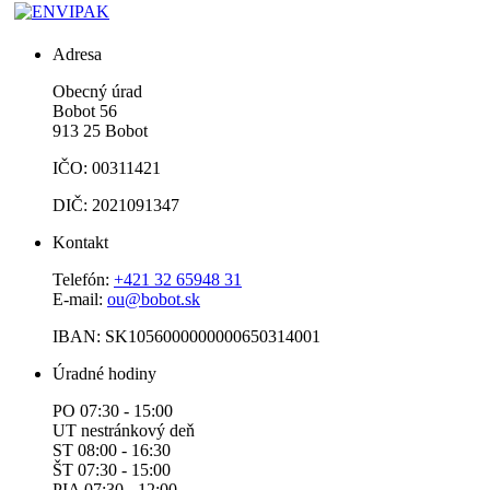
Adresa
Obecný úrad
Bobot 56
913 25 Bobot
IČO: 00311421
DIČ: 2021091347
Kontakt
Telefón:
+421 32 65948 31
E-mail:
ou@bobot.sk
IBAN: SK1056000000000650314001
Úradné hodiny
PO 07:30 - 15:00
UT nestránkový deň
ST 08:00 - 16:30
ŠT 07:30 - 15:00
PIA 07:30 - 12:00