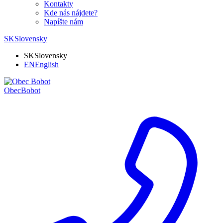
Kontakty
Kde nás nájdete?
Napíšte nám
SK
Slovensky
SK
Slovensky
EN
English
Obec
Bobot