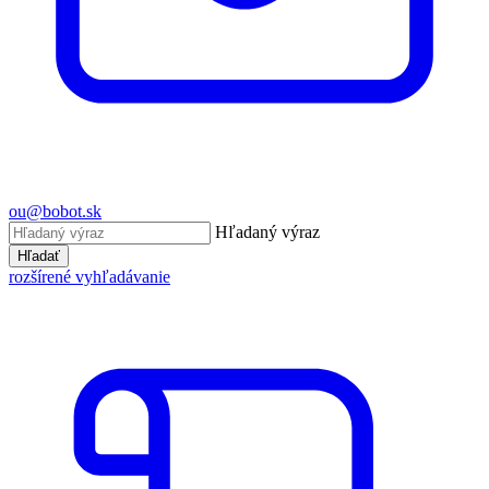
ou@bobot.sk
Hľadaný výraz
Hľadať
rozšírené vyhľadávanie