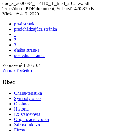
doc_3_2020094_114110_rh_tried_20-21zv.pdf
Typ súboru: PDF dokument, Veľkosť: 420,87 kB
Vložené:
4. 9. 2020
prvá stránka
predchádzajúca stránka
1
2
3
ďalšia stránka
posledná stránka
Zobrazené
1
-
20
z 64
Zobraziť všetko
Obec
Charakteristika
Symboly obce
Osobnosti
História
Ex-starostovia
Organizácie v obci
Zdravotníctvo
Firmy