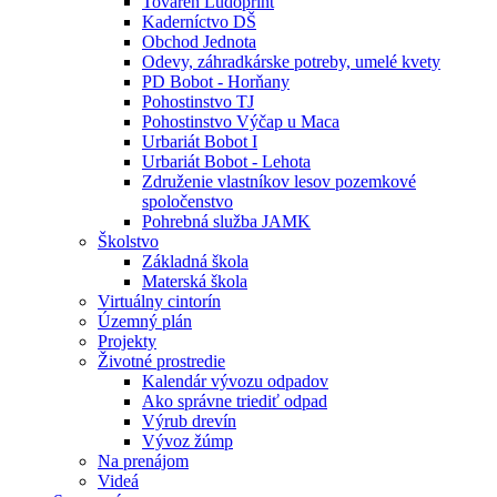
Továreň Ludoprint
Kaderníctvo DŠ
Obchod Jednota
Odevy, záhradkárske potreby, umelé kvety
PD Bobot - Horňany
Pohostinstvo TJ
Pohostinstvo Výčap u Maca
Urbariát Bobot I
Urbariát Bobot - Lehota
Združenie vlastníkov lesov pozemkové
spoločenstvo
Pohrebná služba JAMK
Školstvo
Základná škola
Materská škola
Virtuálny cintorín
Územný plán
Projekty
Životné prostredie
Kalendár vývozu odpadov
Ako správne triediť odpad
Výrub drevín
Vývoz žúmp
Na prenájom
Videá