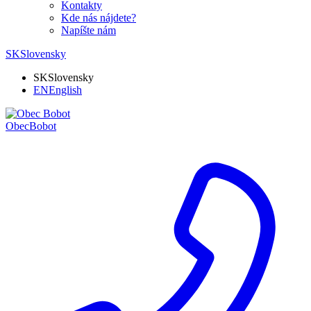
Kontakty
Kde nás nájdete?
Napíšte nám
SK
Slovensky
SK
Slovensky
EN
English
Obec
Bobot