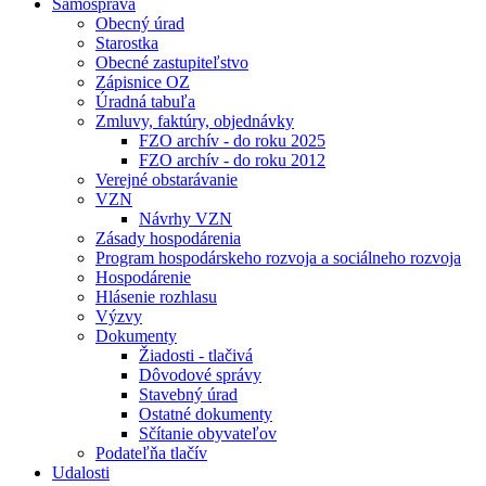
Samospráva
Obecný úrad
Starostka
Obecné zastupiteľstvo
Zápisnice OZ
Úradná tabuľa
Zmluvy, faktúry, objednávky
FZO archív - do roku 2025
FZO archív - do roku 2012
Verejné obstarávanie
VZN
Návrhy VZN
Zásady hospodárenia
Program hospodárskeho rozvoja a sociálneho rozvoja
Hospodárenie
Hlásenie rozhlasu
Výzvy
Dokumenty
Žiadosti - tlačivá
Dôvodové správy
Stavebný úrad
Ostatné dokumenty
Sčítanie obyvateľov
Podateľňa tlačív
Udalosti