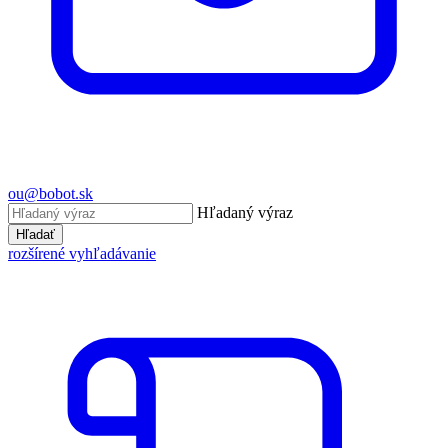
ou@bobot.sk
Hľadaný výraz
Hľadať
rozšírené vyhľadávanie