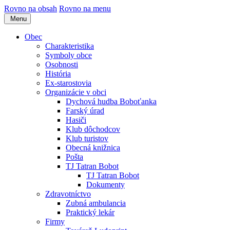
Rovno na obsah
Rovno na menu
Menu
Obec
Charakteristika
Symboly obce
Osobnosti
História
Ex-starostovia
Organizácie v obci
Dychová hudba Boboťanka
Farský úrad
Hasiči
Klub dôchodcov
Klub turistov
Obecná knižnica
Pošta
TJ Tatran Bobot
TJ Tatran Bobot
Dokumenty
Zdravotníctvo
Zubná ambulancia
Praktický lekár
Firmy