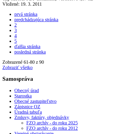
Vložené:
19. 3. 2011
prvá stránka
predchádzajúca stránka
2
3
4
5
ďalšia stránka
posledná stránka
Zobrazené
61
-
80
z 90
Zobraziť všetko
Samospráva
Obecný úrad
Starostka
Obecné zastupiteľstvo
Zápisnice OZ
Úradná tabuľa
Zmluvy, faktúry, objednávky
FZO archív - do roku 2025
FZO archív - do roku 2012
Verejné obstarávanie