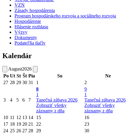
VZN
Zásady hospodárenia
Program hospodárskeho rozvoja a sociálneho rozvoja
Hospodárenie
Hlásenie rozhlasu
Výzvy
Dokumenty
Podateľňa tlačív
Kalendár
August
2026
Po
Ut
St
Št
Pia
So
Ne
27
28
29
30
31
1
2
8
9
1
1
3
4
5
6
7
Tanečná zábava 2026
Tanečná zábava 2026
Zobraziť všetky
Zobraziť všetky
záznamy z dňa
záznamy z dňa
10
11
12
13
14
15
16
17
18
19
20
21
22
23
24
25
26
27
28
29
30