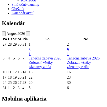
Rok 2008
Smútočné oznamy
Obežník
Kalendár akcií
Kalendár
August
2026
Po
Ut
St
Št
Pia
So
Ne
27
28
29
30
31
1
2
8
9
1
1
3
4
5
6
7
Tanečná zábava 2026
Tanečná zábava 2026
Zobraziť všetky
Zobraziť všetky
záznamy z dňa
záznamy z dňa
10
11
12
13
14
15
16
17
18
19
20
21
22
23
24
25
26
27
28
29
30
31
1
2
3
4
5
6
Mobilná aplikácia