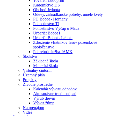
Továreň Ludoprint
Kaderníctvo DŠ
Obchod Jednota
Odevy, záhradkárske potreby, umelé kvety
PD Bobot - Horňany
Pohostinstvo TJ
Pohostinstvo Výčap u Maca
Urbariát Bobot I
Urbariát Bobot - Lehota
Združenie vlastníkov lesov pozemkové
spoločenstvo
Pohrebná služba JAMK
Školstvo
Základná škola
Materská škola
Virtuálny cintorín
Územný plán
Projekty
Životné prostredie
Kalendár vývozu odpadov
Ako správne triediť odpad
Výrub drevín
Vývoz žúmp
Na prenájom
Videá