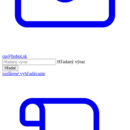
ou@bobot.sk
Hľadaný výraz
Hľadať
rozšírené vyhľadávanie