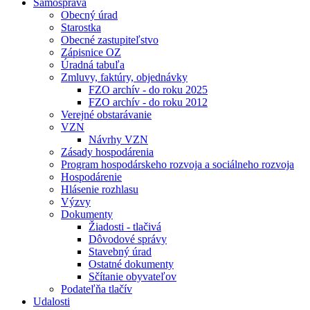
Samospráva
Obecný úrad
Starostka
Obecné zastupiteľstvo
Zápisnice OZ
Úradná tabuľa
Zmluvy, faktúry, objednávky
FZO archív - do roku 2025
FZO archív - do roku 2012
Verejné obstarávanie
VZN
Návrhy VZN
Zásady hospodárenia
Program hospodárskeho rozvoja a sociálneho rozvoja
Hospodárenie
Hlásenie rozhlasu
Výzvy
Dokumenty
Žiadosti - tlačivá
Dôvodové správy
Stavebný úrad
Ostatné dokumenty
Sčítanie obyvateľov
Podateľňa tlačív
Udalosti