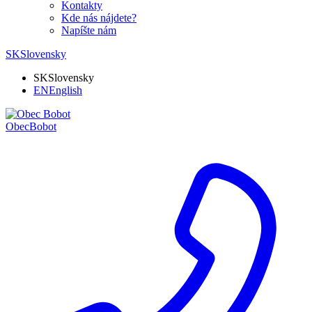
Kontakty
Kde nás nájdete?
Napíšte nám
SK
Slovensky
SK
Slovensky
EN
English
Obec
Bobot