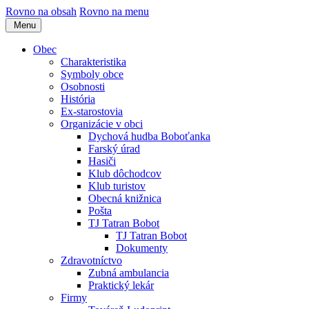
Rovno na obsah
Rovno na menu
Menu
Obec
Charakteristika
Symboly obce
Osobnosti
História
Ex-starostovia
Organizácie v obci
Dychová hudba Boboťanka
Farský úrad
Hasiči
Klub dôchodcov
Klub turistov
Obecná knižnica
Pošta
TJ Tatran Bobot
TJ Tatran Bobot
Dokumenty
Zdravotníctvo
Zubná ambulancia
Praktický lekár
Firmy