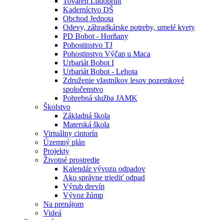
Továreň Ludoprint
Kaderníctvo DŠ
Obchod Jednota
Odevy, záhradkárske potreby, umelé kvety
PD Bobot - Horňany
Pohostinstvo TJ
Pohostinstvo Výčap u Maca
Urbariát Bobot I
Urbariát Bobot - Lehota
Združenie vlastníkov lesov pozemkové
spoločenstvo
Pohrebná služba JAMK
Školstvo
Základná škola
Materská škola
Virtuálny cintorín
Územný plán
Projekty
Životné prostredie
Kalendár vývozu odpadov
Ako správne triediť odpad
Výrub drevín
Vývoz žúmp
Na prenájom
Videá