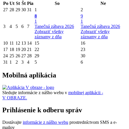
Po
Ut
St
Št
Pia
So
Ne
27
28
29
30
31
1
2
8
9
1
1
3
4
5
6
7
Tanečná zábava 2026
Tanečná zábava 2026
Zobraziť všetky
Zobraziť všetky
záznamy z dňa
záznamy z dňa
10
11
12
13
14
15
16
17
18
19
20
21
22
23
24
25
26
27
28
29
30
31
1
2
3
4
5
6
Mobilná aplikácia
Sledujte informácie z nášho webu v
mobilnej aplikácii -
V OBRAZE.
Prihlásenie k odberu správ
Dostávajte
informácie z nášho webu
prostredníctvom SMS a e-
mailov