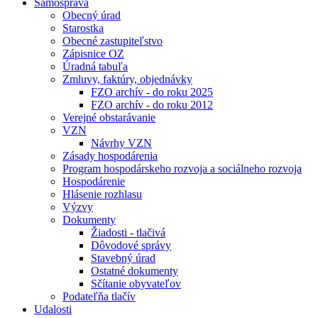
Samospráva
Obecný úrad
Starostka
Obecné zastupiteľstvo
Zápisnice OZ
Úradná tabuľa
Zmluvy, faktúry, objednávky
FZO archív - do roku 2025
FZO archív - do roku 2012
Verejné obstarávanie
VZN
Návrhy VZN
Zásady hospodárenia
Program hospodárskeho rozvoja a sociálneho rozvoja
Hospodárenie
Hlásenie rozhlasu
Výzvy
Dokumenty
Žiadosti - tlačivá
Dôvodové správy
Stavebný úrad
Ostatné dokumenty
Sčítanie obyvateľov
Podateľňa tlačív
Udalosti