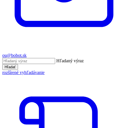
ou@bobot.sk
Hľadaný výraz
Hľadať
rozšírené vyhľadávanie