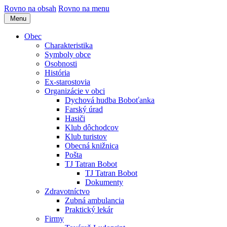
Rovno na obsah
Rovno na menu
Menu
Obec
Charakteristika
Symboly obce
Osobnosti
História
Ex-starostovia
Organizácie v obci
Dychová hudba Boboťanka
Farský úrad
Hasiči
Klub dôchodcov
Klub turistov
Obecná knižnica
Pošta
TJ Tatran Bobot
TJ Tatran Bobot
Dokumenty
Zdravotníctvo
Zubná ambulancia
Praktický lekár
Firmy