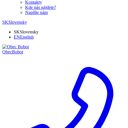
Kontakty
Kde nás nájdete?
Napíšte nám
SK
Slovensky
SK
Slovensky
EN
English
Obec
Bobot