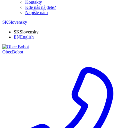
Kontakty
Kde nás nájdete?
Napíšte nám
SK
Slovensky
SK
Slovensky
EN
English
Obec
Bobot