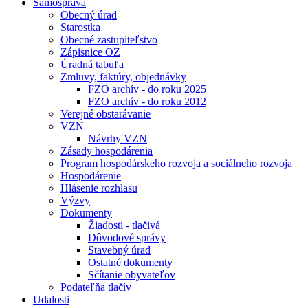
Samospráva
Obecný úrad
Starostka
Obecné zastupiteľstvo
Zápisnice OZ
Úradná tabuľa
Zmluvy, faktúry, objednávky
FZO archív - do roku 2025
FZO archív - do roku 2012
Verejné obstarávanie
VZN
Návrhy VZN
Zásady hospodárenia
Program hospodárskeho rozvoja a sociálneho rozvoja
Hospodárenie
Hlásenie rozhlasu
Výzvy
Dokumenty
Žiadosti - tlačivá
Dôvodové správy
Stavebný úrad
Ostatné dokumenty
Sčítanie obyvateľov
Podateľňa tlačív
Udalosti