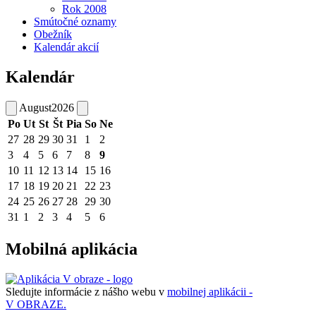
Rok 2008
Smútočné oznamy
Obežník
Kalendár akcií
Kalendár
August
2026
Po
Ut
St
Št
Pia
So
Ne
27
28
29
30
31
1
2
3
4
5
6
7
8
9
10
11
12
13
14
15
16
17
18
19
20
21
22
23
24
25
26
27
28
29
30
31
1
2
3
4
5
6
Mobilná aplikácia
Sledujte informácie z nášho webu v
mobilnej aplikácii -
V OBRAZE.