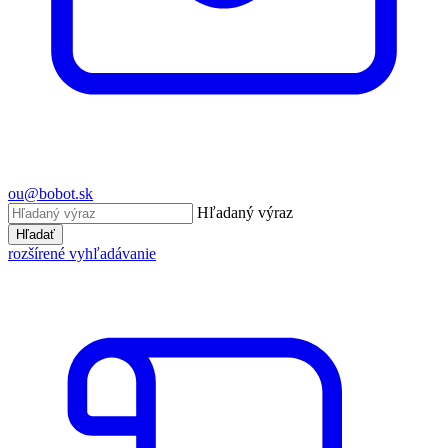
ou@bobot.sk
Hľadaný výraz
Hľadať
rozšírené vyhľadávanie