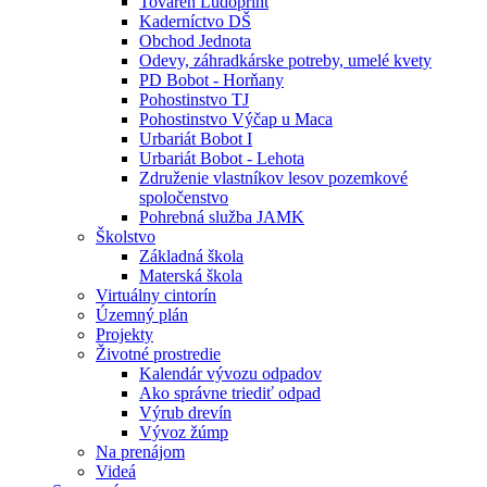
Továreň Ludoprint
Kaderníctvo DŠ
Obchod Jednota
Odevy, záhradkárske potreby, umelé kvety
PD Bobot - Horňany
Pohostinstvo TJ
Pohostinstvo Výčap u Maca
Urbariát Bobot I
Urbariát Bobot - Lehota
Združenie vlastníkov lesov pozemkové
spoločenstvo
Pohrebná služba JAMK
Školstvo
Základná škola
Materská škola
Virtuálny cintorín
Územný plán
Projekty
Životné prostredie
Kalendár vývozu odpadov
Ako správne triediť odpad
Výrub drevín
Vývoz žúmp
Na prenájom
Videá