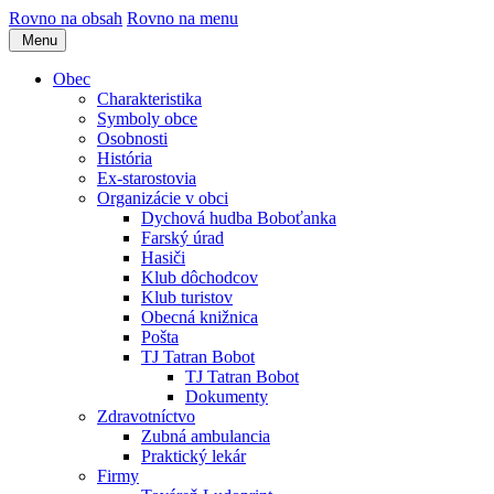
Rovno na obsah
Rovno na menu
Menu
Obec
Charakteristika
Symboly obce
Osobnosti
História
Ex-starostovia
Organizácie v obci
Dychová hudba Boboťanka
Farský úrad
Hasiči
Klub dôchodcov
Klub turistov
Obecná knižnica
Pošta
TJ Tatran Bobot
TJ Tatran Bobot
Dokumenty
Zdravotníctvo
Zubná ambulancia
Praktický lekár
Firmy