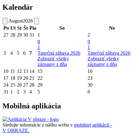
Kalendár
August
2026
Po
Ut
St
Št
Pia
So
Ne
27
28
29
30
31
1
2
8
9
1
1
3
4
5
6
7
Tanečná zábava 2026
Tanečná zábava 2026
Zobraziť všetky
Zobraziť všetky
záznamy z dňa
záznamy z dňa
10
11
12
13
14
15
16
17
18
19
20
21
22
23
24
25
26
27
28
29
30
31
1
2
3
4
5
6
Mobilná aplikácia
Sledujte informácie z nášho webu v
mobilnej aplikácii -
V OBRAZE.