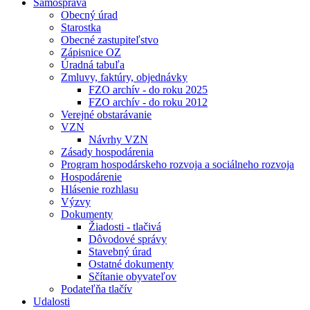
Samospráva
Obecný úrad
Starostka
Obecné zastupiteľstvo
Zápisnice OZ
Úradná tabuľa
Zmluvy, faktúry, objednávky
FZO archív - do roku 2025
FZO archív - do roku 2012
Verejné obstarávanie
VZN
Návrhy VZN
Zásady hospodárenia
Program hospodárskeho rozvoja a sociálneho rozvoja
Hospodárenie
Hlásenie rozhlasu
Výzvy
Dokumenty
Žiadosti - tlačivá
Dôvodové správy
Stavebný úrad
Ostatné dokumenty
Sčítanie obyvateľov
Podateľňa tlačív
Udalosti