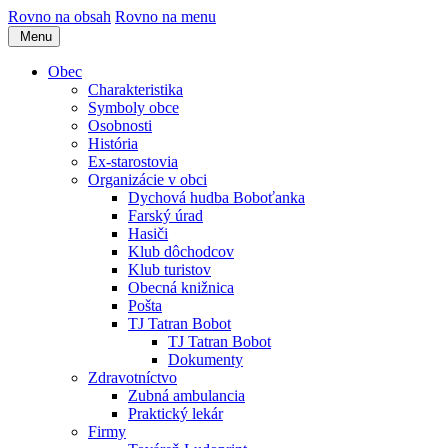
Rovno na obsah
Rovno na menu
Menu
Obec
Charakteristika
Symboly obce
Osobnosti
História
Ex-starostovia
Organizácie v obci
Dychová hudba Boboťanka
Farský úrad
Hasiči
Klub dôchodcov
Klub turistov
Obecná knižnica
Pošta
TJ Tatran Bobot
TJ Tatran Bobot
Dokumenty
Zdravotníctvo
Zubná ambulancia
Praktický lekár
Firmy