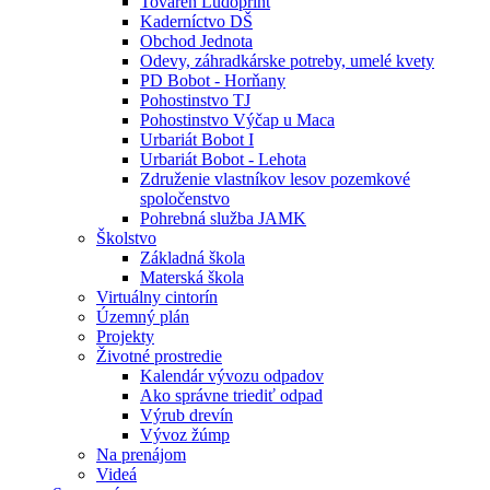
Továreň Ludoprint
Kaderníctvo DŠ
Obchod Jednota
Odevy, záhradkárske potreby, umelé kvety
PD Bobot - Horňany
Pohostinstvo TJ
Pohostinstvo Výčap u Maca
Urbariát Bobot I
Urbariát Bobot - Lehota
Združenie vlastníkov lesov pozemkové
spoločenstvo
Pohrebná služba JAMK
Školstvo
Základná škola
Materská škola
Virtuálny cintorín
Územný plán
Projekty
Životné prostredie
Kalendár vývozu odpadov
Ako správne triediť odpad
Výrub drevín
Vývoz žúmp
Na prenájom
Videá