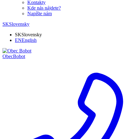
Kontakty
Kde nás nájdete?
Napíšte nám
SK
Slovensky
SK
Slovensky
EN
English
Obec
Bobot