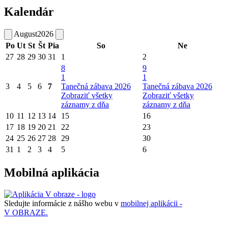
Kalendár
August
2026
Po
Ut
St
Št
Pia
So
Ne
27
28
29
30
31
1
2
8
9
1
1
3
4
5
6
7
Tanečná zábava 2026
Tanečná zábava 2026
Zobraziť všetky
Zobraziť všetky
záznamy z dňa
záznamy z dňa
10
11
12
13
14
15
16
17
18
19
20
21
22
23
24
25
26
27
28
29
30
31
1
2
3
4
5
6
Mobilná aplikácia
Sledujte informácie z nášho webu v
mobilnej aplikácii -
V OBRAZE.