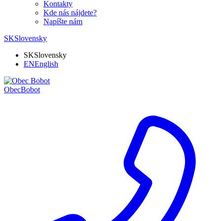
Kontakty
Kde nás nájdete?
Napíšte nám
SK
Slovensky
SK
Slovensky
EN
English
Obec
Bobot