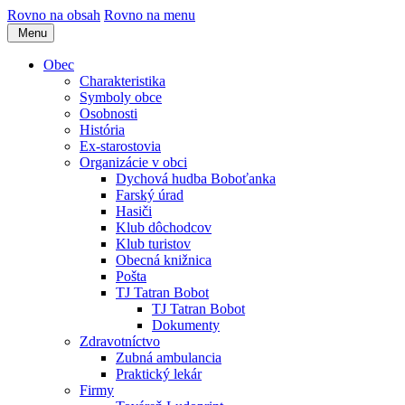
Rovno na obsah
Rovno na menu
Menu
Obec
Charakteristika
Symboly obce
Osobnosti
História
Ex-starostovia
Organizácie v obci
Dychová hudba Boboťanka
Farský úrad
Hasiči
Klub dôchodcov
Klub turistov
Obecná knižnica
Pošta
TJ Tatran Bobot
TJ Tatran Bobot
Dokumenty
Zdravotníctvo
Zubná ambulancia
Praktický lekár
Firmy