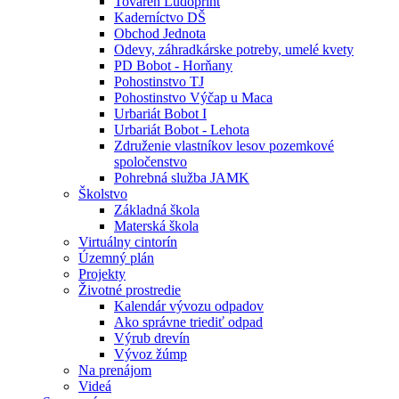
Továreň Ludoprint
Kaderníctvo DŠ
Obchod Jednota
Odevy, záhradkárske potreby, umelé kvety
PD Bobot - Horňany
Pohostinstvo TJ
Pohostinstvo Výčap u Maca
Urbariát Bobot I
Urbariát Bobot - Lehota
Združenie vlastníkov lesov pozemkové
spoločenstvo
Pohrebná služba JAMK
Školstvo
Základná škola
Materská škola
Virtuálny cintorín
Územný plán
Projekty
Životné prostredie
Kalendár vývozu odpadov
Ako správne triediť odpad
Výrub drevín
Vývoz žúmp
Na prenájom
Videá