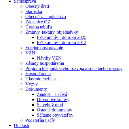
Samospráva
Obecný úrad
Starostka
Obecné zastupiteľstvo
Zápisnice OZ
Úradná tabuľa
Zmluvy, faktúry, objednávky
FZO archív - do roku 2025
FZO archív - do roku 2012
Verejné obstarávanie
VZN
Návrhy VZN
Zásady hospodárenia
Program hospodárskeho rozvoja a sociálneho rozvoja
Hospodárenie
Hlásenie rozhlasu
Výzvy
Dokumenty
Žiadosti - tlačivá
Dôvodové správy
Stavebný úrad
Ostatné dokumenty
Sčítanie obyvateľov
Podateľňa tlačív
Udalosti