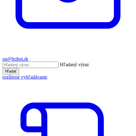
ou@bobot.sk
Hľadaný výraz
Hľadať
rozšírené vyhľadávanie