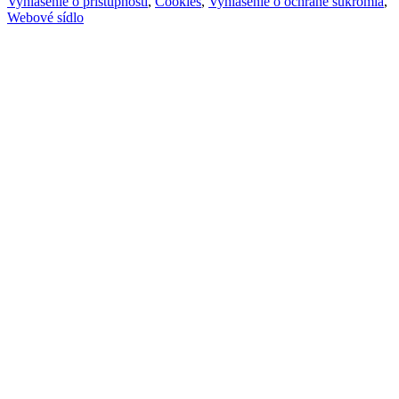
Vyhlásenie o prístupnosti
,
Cookies
,
Vyhlásenie o ochrane súkromia
,
Webové sídlo