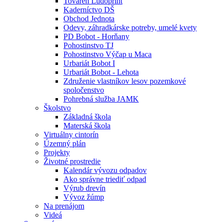
Továreň Ludoprint
Kaderníctvo DŠ
Obchod Jednota
Odevy, záhradkárske potreby, umelé kvety
PD Bobot - Horňany
Pohostinstvo TJ
Pohostinstvo Výčap u Maca
Urbariát Bobot I
Urbariát Bobot - Lehota
Združenie vlastníkov lesov pozemkové
spoločenstvo
Pohrebná služba JAMK
Školstvo
Základná škola
Materská škola
Virtuálny cintorín
Územný plán
Projekty
Životné prostredie
Kalendár vývozu odpadov
Ako správne triediť odpad
Výrub drevín
Vývoz žúmp
Na prenájom
Videá