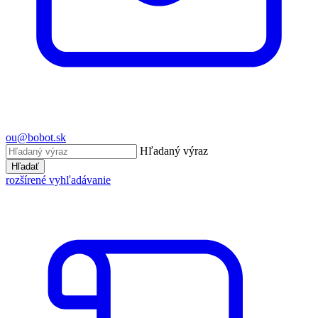
ou@bobot.sk
Hľadaný výraz
Hľadať
rozšírené vyhľadávanie