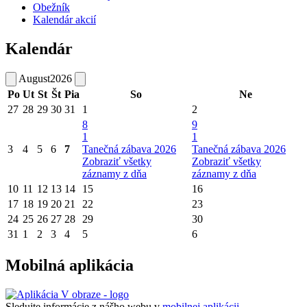
Obežník
Kalendár akcií
Kalendár
August
2026
Po
Ut
St
Št
Pia
So
Ne
27
28
29
30
31
1
2
8
9
1
1
3
4
5
6
7
Tanečná zábava 2026
Tanečná zábava 2026
Zobraziť všetky
Zobraziť všetky
záznamy z dňa
záznamy z dňa
10
11
12
13
14
15
16
17
18
19
20
21
22
23
24
25
26
27
28
29
30
31
1
2
3
4
5
6
Mobilná aplikácia
Sledujte informácie z nášho webu v
mobilnej aplikácii -