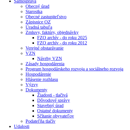
Samospráva
Obecný úrad
Starostka
Obecné zastupiteľstvo
Zápisnice OZ
Úradná tabuľa
Zmluvy, faktúry, objednávky
FZO archív - do roku 2025
FZO archív - do roku 2012
Verejné obstarávanie
VZN
Návrhy VZN
Zásady hospodárenia
Program hospodárskeho rozvoja a sociálneho rozvoja
Hospodárenie
Hlásenie rozhlasu
Výzvy
Dokumenty
Žiadosti - tlačivá
Dôvodové správy
Stavebný úrad
Ostatné dokumenty
Sčítanie obyvateľov
Podateľňa tlačív
Udalosti