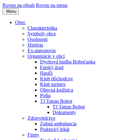
Rovno na obsah
Rovno na menu
Menu
Obec
Charakteristika
Symboly obce
Osobnosti
História
Ex-starostovia
Organizácie v obci
Dychová hudba Boboťanka
Farský úrad
Hasiči
Klub dôchodcov
Klub turistov
Obecná knižnica
Pošta
TJ Tatran Bobot
TJ Tatran Bobot
Dokumenty
Zdravotníctvo
Zubná ambulancia
Praktický lekár
Firmy