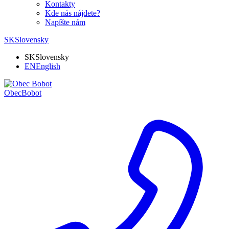
Kontakty
Kde nás nájdete?
Napíšte nám
SK
Slovensky
SK
Slovensky
EN
English
Obec
Bobot