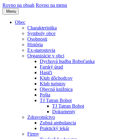
Rovno na obsah
Rovno na menu
Menu
Obec
Charakteristika
Symboly obce
Osobnosti
História
Ex-starostovia
Organizácie v obci
Dychová hudba Boboťanka
Farský úrad
Hasiči
Klub dôchodcov
Klub turistov
Obecná knižnica
Pošta
TJ Tatran Bobot
TJ Tatran Bobot
Dokumenty
Zdravotníctvo
Zubná ambulancia
Praktický lekár
Firmy