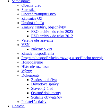
Samospráva
Obecný úrad
Starostka
Obecné zastupiteľstvo
Zápisnice OZ
Úradná tabuľa
Zmluvy, faktúry, objednávky
FZO archív - do roku 2025
FZO archív - do roku 2012
Verejné obstarávanie
VZN
Návrhy VZN
Zásady hospodárenia
Program hospodárskeho rozvoja a sociálneho rozvoja
Hospodárenie
Hlásenie rozhlasu
Výzvy
Dokumenty
Žiadosti - tlačivá
Dôvodové správy
Stavebný úrad
Ostatné dokumenty
Sčítanie obyvateľov
Podateľňa tlačív
Udalosti