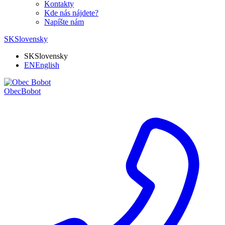
Kontakty
Kde nás nájdete?
Napíšte nám
SK
Slovensky
SK
Slovensky
EN
English
Obec
Bobot