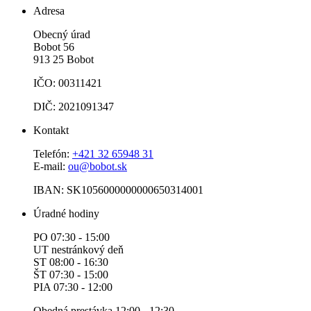
Adresa
Obecný úrad
Bobot 56
913 25 Bobot
IČO: 00311421
DIČ: 2021091347
Kontakt
Telefón:
+421 32 65948 31
E-mail:
ou@bobot.sk
IBAN: SK1056000000000650314001
Úradné hodiny
PO 07:30 - 15:00
UT nestránkový deň
ST 08:00 - 16:30
ŠT 07:30 - 15:00
PIA 07:30 - 12:00
Obedná prestávka 12:00 - 12:30