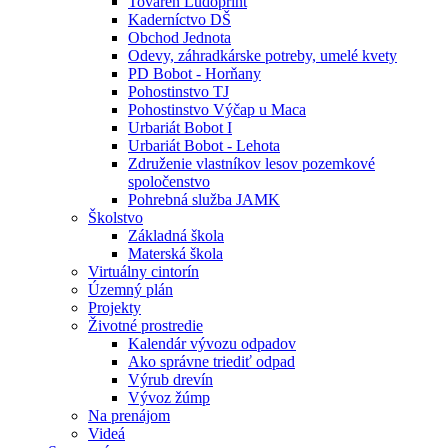
Továreň Ludoprint
Kaderníctvo DŠ
Obchod Jednota
Odevy, záhradkárske potreby, umelé kvety
PD Bobot - Horňany
Pohostinstvo TJ
Pohostinstvo Výčap u Maca
Urbariát Bobot I
Urbariát Bobot - Lehota
Združenie vlastníkov lesov pozemkové
spoločenstvo
Pohrebná služba JAMK
Školstvo
Základná škola
Materská škola
Virtuálny cintorín
Územný plán
Projekty
Životné prostredie
Kalendár vývozu odpadov
Ako správne triediť odpad
Výrub drevín
Vývoz žúmp
Na prenájom
Videá