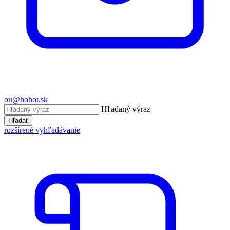
ou@bobot.sk
Hľadaný výraz
Hľadať
rozšírené vyhľadávanie