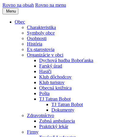
Rovno na obsah
Rovno na menu
Menu
Obec
Charakteristika
Symboly obce
Osobnosti
História
Ex-starostovia
Organizácie v obci
Dychová hudba Boboťanka
Farský úrad
Hasiči
Klub dôchodcov
Klub turistov
Obecná knižnica
Pošta
TJ Tatran Bobot
TJ Tatran Bobot
Dokumenty
Zdravotníctvo
Zubná ambulancia
Praktický lekár
Firmy