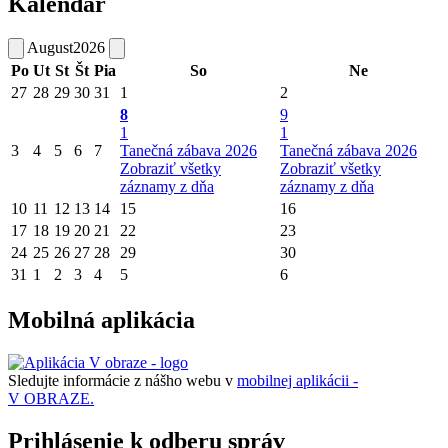
Kalendár
August
2026
Po
Ut
St
Št
Pia
So
Ne
27
28
29
30
31
1
2
8
9
1
1
3
4
5
6
7
Tanečná zábava 2026
Tanečná zábava 2026
Zobraziť všetky
Zobraziť všetky
záznamy z dňa
záznamy z dňa
10
11
12
13
14
15
16
17
18
19
20
21
22
23
24
25
26
27
28
29
30
31
1
2
3
4
5
6
Mobilná aplikácia
Sledujte informácie z nášho webu v
mobilnej aplikácii -
V OBRAZE.
Prihlásenie k odberu správ