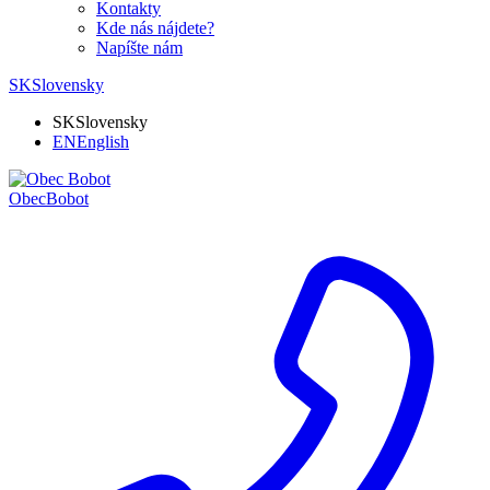
Kontakty
Kde nás nájdete?
Napíšte nám
SK
Slovensky
SK
Slovensky
EN
English
Obec
Bobot