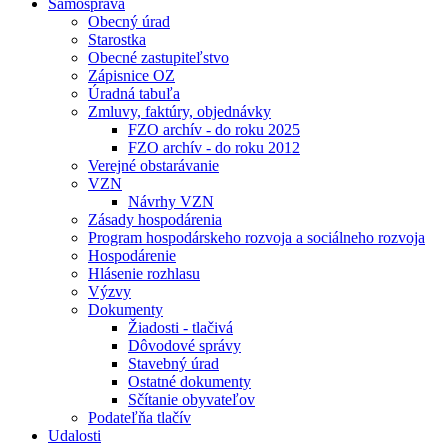
Samospráva
Obecný úrad
Starostka
Obecné zastupiteľstvo
Zápisnice OZ
Úradná tabuľa
Zmluvy, faktúry, objednávky
FZO archív - do roku 2025
FZO archív - do roku 2012
Verejné obstarávanie
VZN
Návrhy VZN
Zásady hospodárenia
Program hospodárskeho rozvoja a sociálneho rozvoja
Hospodárenie
Hlásenie rozhlasu
Výzvy
Dokumenty
Žiadosti - tlačivá
Dôvodové správy
Stavebný úrad
Ostatné dokumenty
Sčítanie obyvateľov
Podateľňa tlačív
Udalosti