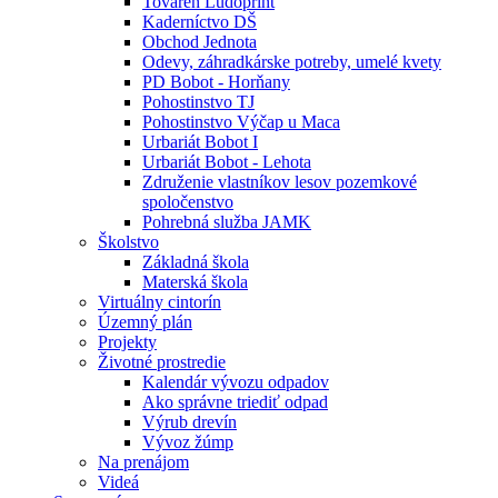
Továreň Ludoprint
Kaderníctvo DŠ
Obchod Jednota
Odevy, záhradkárske potreby, umelé kvety
PD Bobot - Horňany
Pohostinstvo TJ
Pohostinstvo Výčap u Maca
Urbariát Bobot I
Urbariát Bobot - Lehota
Združenie vlastníkov lesov pozemkové
spoločenstvo
Pohrebná služba JAMK
Školstvo
Základná škola
Materská škola
Virtuálny cintorín
Územný plán
Projekty
Životné prostredie
Kalendár vývozu odpadov
Ako správne triediť odpad
Výrub drevín
Vývoz žúmp
Na prenájom
Videá