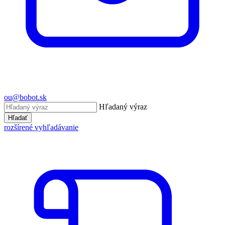
ou@bobot.sk
Hľadaný výraz
Hľadať
rozšírené vyhľadávanie