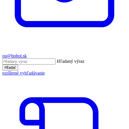
ou@bobot.sk
Hľadaný výraz
Hľadať
rozšírené vyhľadávanie