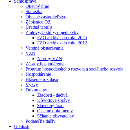
Samospráva
Obecný úrad
Starostka
Obecné zastupiteľstvo
Zápisnice OZ
Úradná tabuľa
Zmluvy, faktúry, objednávky
FZO archív - do roku 2025
FZO archív - do roku 2012
Verejné obstarávanie
VZN
Návrhy VZN
Zásady hospodárenia
Program hospodárskeho rozvoja a sociálneho rozvoja
Hospodárenie
Hlásenie rozhlasu
Výzvy
Dokumenty
Žiadosti - tlačivá
Dôvodové správy
Stavebný úrad
Ostatné dokumenty
Sčítanie obyvateľov
Podateľňa tlačív
Udalosti