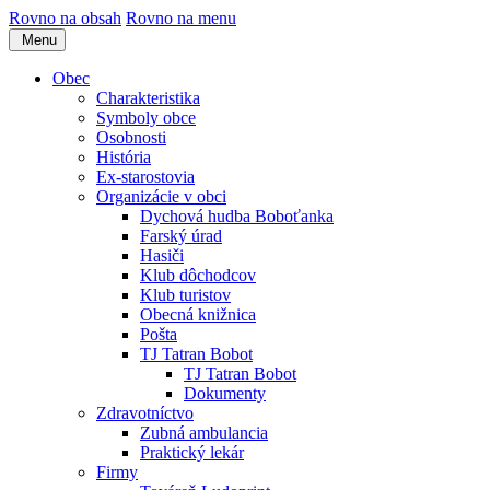
Rovno na obsah
Rovno na menu
Menu
Obec
Charakteristika
Symboly obce
Osobnosti
História
Ex-starostovia
Organizácie v obci
Dychová hudba Boboťanka
Farský úrad
Hasiči
Klub dôchodcov
Klub turistov
Obecná knižnica
Pošta
TJ Tatran Bobot
TJ Tatran Bobot
Dokumenty
Zdravotníctvo
Zubná ambulancia
Praktický lekár
Firmy