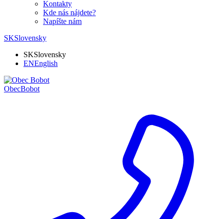
Kontakty
Kde nás nájdete?
Napíšte nám
SK
Slovensky
SK
Slovensky
EN
English
Obec
Bobot