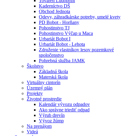
Továreň Ludoprint
Kaderníctvo DŠ
Obchod Jednota
Odevy, záhradkárske potreby, umelé kvety
PD Bobot - Horňany
Pohostinstvo TJ
Pohostinstvo Výčap u Maca
Urbariát Bobot I
Urbariát Bobot - Lehota
Združenie vlastníkov lesov pozemkové
spoločenstvo
Pohrebná služba JAMK
Školstvo
Základná škola
Materská škola
Virtuálny cintorín
Územný plán
Projekty
Životné prostredie
Kalendár vývozu odpadov
Ako správne triediť odpad
Výrub drevín
Vývoz žúmp
Na prenájom
Videá