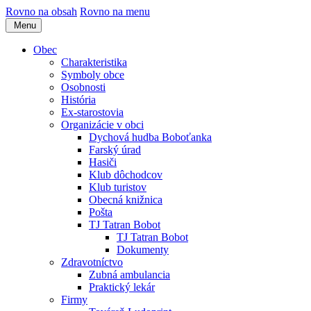
Rovno na obsah
Rovno na menu
Menu
Obec
Charakteristika
Symboly obce
Osobnosti
História
Ex-starostovia
Organizácie v obci
Dychová hudba Boboťanka
Farský úrad
Hasiči
Klub dôchodcov
Klub turistov
Obecná knižnica
Pošta
TJ Tatran Bobot
TJ Tatran Bobot
Dokumenty
Zdravotníctvo
Zubná ambulancia
Praktický lekár
Firmy