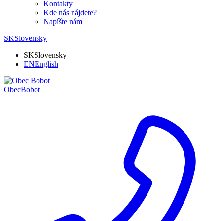
Kontakty
Kde nás nájdete?
Napíšte nám
SK
Slovensky
SK
Slovensky
EN
English
Obec
Bobot