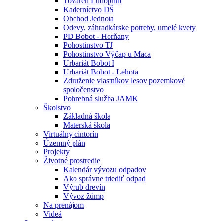
Továreň Ludoprint
Kaderníctvo DŠ
Obchod Jednota
Odevy, záhradkárske potreby, umelé kvety
PD Bobot - Horňany
Pohostinstvo TJ
Pohostinstvo Výčap u Maca
Urbariát Bobot I
Urbariát Bobot - Lehota
Združenie vlastníkov lesov pozemkové
spoločenstvo
Pohrebná služba JAMK
Školstvo
Základná škola
Materská škola
Virtuálny cintorín
Územný plán
Projekty
Životné prostredie
Kalendár vývozu odpadov
Ako správne triediť odpad
Výrub drevín
Vývoz žúmp
Na prenájom
Videá