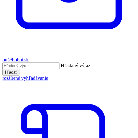
ou@bobot.sk
Hľadaný výraz
Hľadať
rozšírené vyhľadávanie