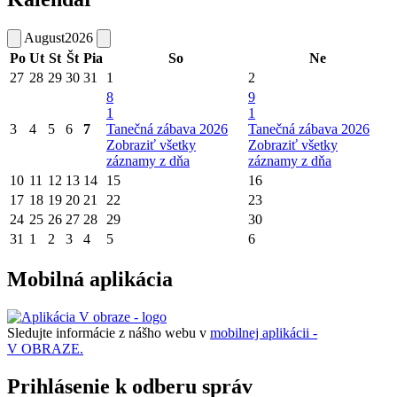
August
2026
Po
Ut
St
Št
Pia
So
Ne
27
28
29
30
31
1
2
8
9
1
1
3
4
5
6
7
Tanečná zábava 2026
Tanečná zábava 2026
Zobraziť všetky
Zobraziť všetky
záznamy z dňa
záznamy z dňa
10
11
12
13
14
15
16
17
18
19
20
21
22
23
24
25
26
27
28
29
30
31
1
2
3
4
5
6
Mobilná aplikácia
Sledujte informácie z nášho webu v
mobilnej aplikácii -
V OBRAZE.
Prihlásenie k odberu správ