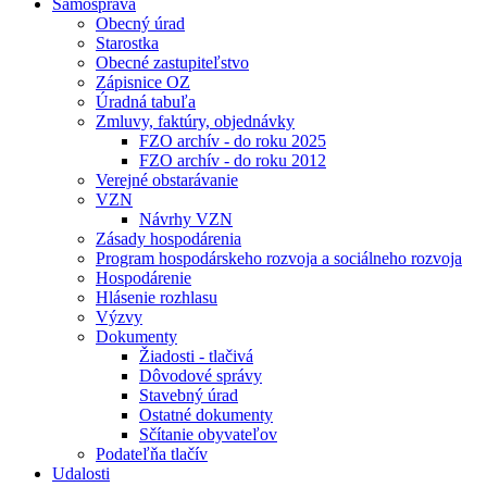
Samospráva
Obecný úrad
Starostka
Obecné zastupiteľstvo
Zápisnice OZ
Úradná tabuľa
Zmluvy, faktúry, objednávky
FZO archív - do roku 2025
FZO archív - do roku 2012
Verejné obstarávanie
VZN
Návrhy VZN
Zásady hospodárenia
Program hospodárskeho rozvoja a sociálneho rozvoja
Hospodárenie
Hlásenie rozhlasu
Výzvy
Dokumenty
Žiadosti - tlačivá
Dôvodové správy
Stavebný úrad
Ostatné dokumenty
Sčítanie obyvateľov
Podateľňa tlačív
Udalosti