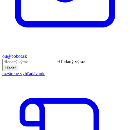
ou@bobot.sk
Hľadaný výraz
Hľadať
rozšírené vyhľadávanie