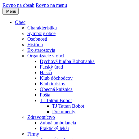
Rovno na obsah
Rovno na menu
Menu
Obec
Charakteristika
Symboly obce
Osobnosti
História
Ex-starostovia
Organizácie v obci
Dychová hudba Boboťanka
Farský úrad
Hasiči
Klub dôchodcov
Klub turistov
Obecná knižnica
Pošta
TJ Tatran Bobot
TJ Tatran Bobot
Dokumenty
Zdravotníctvo
Zubná ambulancia
Praktický lekár
Firmy