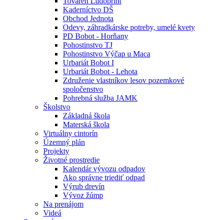
Továreň Ludoprint
Kaderníctvo DŠ
Obchod Jednota
Odevy, záhradkárske potreby, umelé kvety
PD Bobot - Horňany
Pohostinstvo TJ
Pohostinstvo Výčap u Maca
Urbariát Bobot I
Urbariát Bobot - Lehota
Združenie vlastníkov lesov pozemkové
spoločenstvo
Pohrebná služba JAMK
Školstvo
Základná škola
Materská škola
Virtuálny cintorín
Územný plán
Projekty
Životné prostredie
Kalendár vývozu odpadov
Ako správne triediť odpad
Výrub drevín
Vývoz žúmp
Na prenájom
Videá