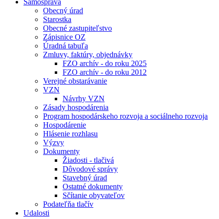
Samospráva
Obecný úrad
Starostka
Obecné zastupiteľstvo
Zápisnice OZ
Úradná tabuľa
Zmluvy, faktúry, objednávky
FZO archív - do roku 2025
FZO archív - do roku 2012
Verejné obstarávanie
VZN
Návrhy VZN
Zásady hospodárenia
Program hospodárskeho rozvoja a sociálneho rozvoja
Hospodárenie
Hlásenie rozhlasu
Výzvy
Dokumenty
Žiadosti - tlačivá
Dôvodové správy
Stavebný úrad
Ostatné dokumenty
Sčítanie obyvateľov
Podateľňa tlačív
Udalosti