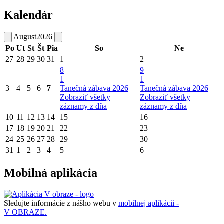
Kalendár
August
2026
Po
Ut
St
Št
Pia
So
Ne
27
28
29
30
31
1
2
8
9
1
1
3
4
5
6
7
Tanečná zábava 2026
Tanečná zábava 2026
Zobraziť všetky
Zobraziť všetky
záznamy z dňa
záznamy z dňa
10
11
12
13
14
15
16
17
18
19
20
21
22
23
24
25
26
27
28
29
30
31
1
2
3
4
5
6
Mobilná aplikácia
Sledujte informácie z nášho webu v
mobilnej aplikácii -
V OBRAZE.