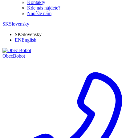
Kontakty
Kde nás nájdete?
Napíšte nám
SK
Slovensky
SK
Slovensky
EN
English
Obec
Bobot