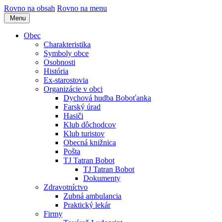
Rovno na obsah
Rovno na menu
Menu
Obec
Charakteristika
Symboly obce
Osobnosti
História
Ex-starostovia
Organizácie v obci
Dychová hudba Boboťanka
Farský úrad
Hasiči
Klub dôchodcov
Klub turistov
Obecná knižnica
Pošta
TJ Tatran Bobot
TJ Tatran Bobot
Dokumenty
Zdravotníctvo
Zubná ambulancia
Praktický lekár
Firmy