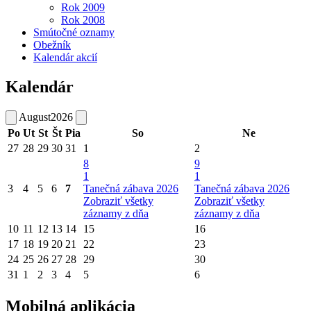
Rok 2009
Rok 2008
Smútočné oznamy
Obežník
Kalendár akcií
Kalendár
August
2026
Po
Ut
St
Št
Pia
So
Ne
27
28
29
30
31
1
2
8
9
1
1
3
4
5
6
7
Tanečná zábava 2026
Tanečná zábava 2026
Zobraziť všetky
Zobraziť všetky
záznamy z dňa
záznamy z dňa
10
11
12
13
14
15
16
17
18
19
20
21
22
23
24
25
26
27
28
29
30
31
1
2
3
4
5
6
Mobilná aplikácia