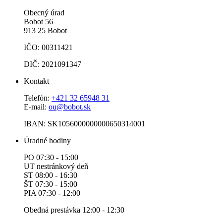
Obecný úrad
Bobot 56
913 25 Bobot
IČO: 00311421
DIČ: 2021091347
Kontakt
Telefón:
+421 32 65948 31
E-mail:
ou@bobot.sk
IBAN: SK1056000000000650314001
Úradné hodiny
PO 07:30 - 15:00
UT nestránkový deň
ST 08:00 - 16:30
ŠT 07:30 - 15:00
PIA 07:30 - 12:00
Obedná prestávka 12:00 - 12:30