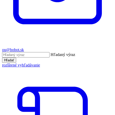
ou@bobot.sk
Hľadaný výraz
Hľadať
rozšírené vyhľadávanie