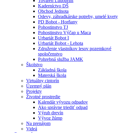
Továreň Ludoprint
Kaderníctvo DŠ
Obchod Jednota
Odevy, záhradkárske potreby, umelé kvety
PD Bobot - Horňany
Pohostinstvo TJ
Pohostinstvo Výčap u Maca
Urbariát Bobot I
Urbariát Bobot - Lehota
Združenie vlastníkov lesov pozemkové
spoločenstvo
Pohrebná služba JAMK
Školstvo
Základná škola
Materská škola
Virtuálny cintorín
Územný plán
Projekty
Životné prostredie
Kalendár vývozu odpadov
Ako správne triediť odpad
Výrub drevín
Vývoz žúmp
Na prenájom
Videá