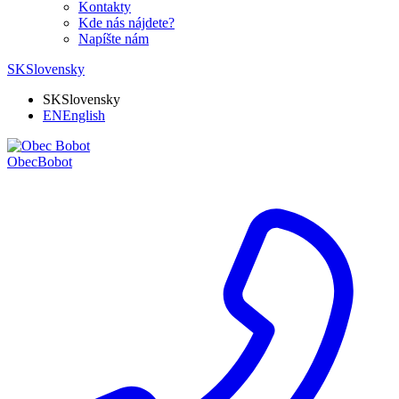
Kontakty
Kde nás nájdete?
Napíšte nám
SK
Slovensky
SK
Slovensky
EN
English
Obec
Bobot