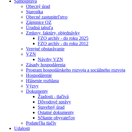
Samospráva
Obecný úrad
Starostka
Obecné zastupiteľstvo
Zápisnice OZ
Úradná tabuľa
Zmluvy, faktúry, objednávky
FZO archív - do roku 2025
FZO archív - do roku 2012
Verejné obstarávanie
VZN
Návrhy VZN
Zásady hospodárenia
Program hospodárskeho rozvoja a sociálneho rozvoja
Hospodárenie
Hlásenie rozhlasu
Výzvy
Dokumenty
Žiadosti - tlačivá
Dôvodové správy
Stavebný úrad
Ostatné dokumenty
Sčítanie obyvateľov
Podateľňa tlačív
Udalosti