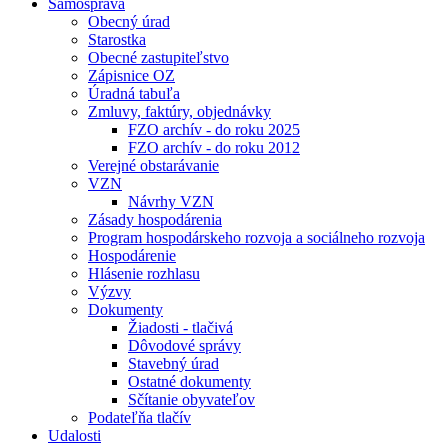
Samospráva
Obecný úrad
Starostka
Obecné zastupiteľstvo
Zápisnice OZ
Úradná tabuľa
Zmluvy, faktúry, objednávky
FZO archív - do roku 2025
FZO archív - do roku 2012
Verejné obstarávanie
VZN
Návrhy VZN
Zásady hospodárenia
Program hospodárskeho rozvoja a sociálneho rozvoja
Hospodárenie
Hlásenie rozhlasu
Výzvy
Dokumenty
Žiadosti - tlačivá
Dôvodové správy
Stavebný úrad
Ostatné dokumenty
Sčítanie obyvateľov
Podateľňa tlačív
Udalosti