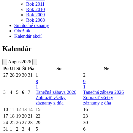
Rok 2011
Rok 2010
Rok 2009
Rok 2008
Smútočné oznamy
Obežník
Kalendár akcií
Kalendár
August
2026
Po
Ut
St
Št
Pia
So
Ne
27
28
29
30
31
1
2
8
9
1
1
3
4
5
6
7
Tanečná zábava 2026
Tanečná zábava 2026
Zobraziť všetky
Zobraziť všetky
záznamy z dňa
záznamy z dňa
10
11
12
13
14
15
16
17
18
19
20
21
22
23
24
25
26
27
28
29
30
31
1
2
3
4
5
6