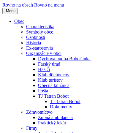
Rovno na obsah
Rovno na menu
Menu
Obec
Charakteristika
Symboly obce
Osobnosti
História
Ex-starostovia
Organizácie v obci
Dychová hudba Boboťanka
Farský úrad
Hasiči
Klub dôchodcov
Klub turistov
Obecná knižnica
Pošta
TJ Tatran Bobot
TJ Tatran Bobot
Dokumenty
Zdravotníctvo
Zubná ambulancia
Praktický lekár
Firmy