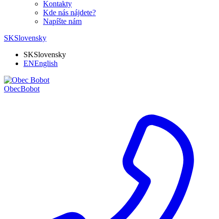
Kontakty
Kde nás nájdete?
Napíšte nám
SK
Slovensky
SK
Slovensky
EN
English
Obec
Bobot