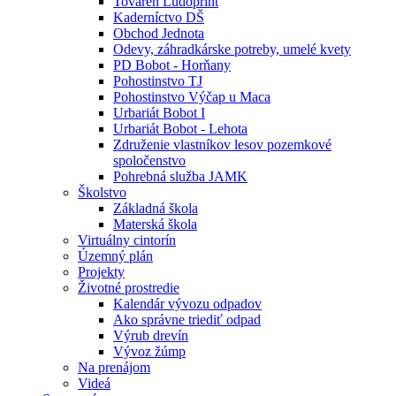
Továreň Ludoprint
Kaderníctvo DŠ
Obchod Jednota
Odevy, záhradkárske potreby, umelé kvety
PD Bobot - Horňany
Pohostinstvo TJ
Pohostinstvo Výčap u Maca
Urbariát Bobot I
Urbariát Bobot - Lehota
Združenie vlastníkov lesov pozemkové
spoločenstvo
Pohrebná služba JAMK
Školstvo
Základná škola
Materská škola
Virtuálny cintorín
Územný plán
Projekty
Životné prostredie
Kalendár vývozu odpadov
Ako správne triediť odpad
Výrub drevín
Vývoz žúmp
Na prenájom
Videá