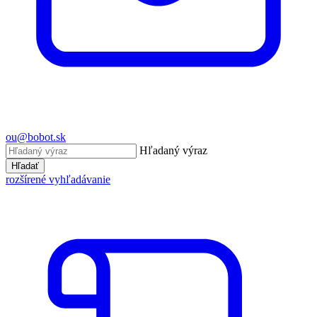
ou@bobot.sk
Hľadaný výraz
Hľadať
rozšírené vyhľadávanie