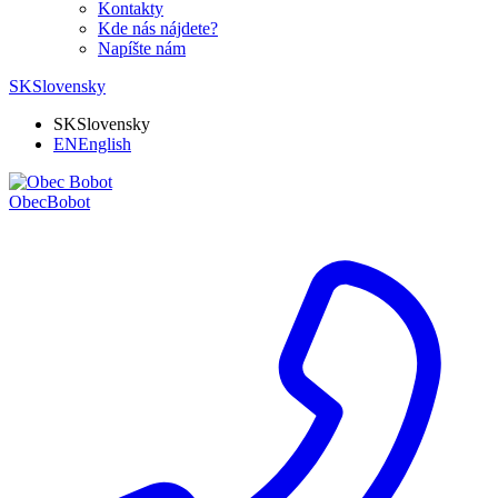
Kontakty
Kde nás nájdete?
Napíšte nám
SK
Slovensky
SK
Slovensky
EN
English
Obec
Bobot