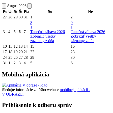
August
2026
Po
Ut
St
Št
Pia
So
Ne
27
28
29
30
31
1
2
8
9
1
1
3
4
5
6
7
Tanečná zábava 2026
Tanečná zábava 2026
Zobraziť všetky
Zobraziť všetky
záznamy z dňa
záznamy z dňa
10
11
12
13
14
15
16
17
18
19
20
21
22
23
24
25
26
27
28
29
30
31
1
2
3
4
5
6
Mobilná aplikácia
Sledujte informácie z nášho webu v
mobilnej aplikácii -
V OBRAZE.
Prihlásenie k odberu správ