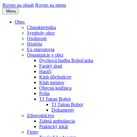
Rovno na obsah
Rovno na menu
Menu
Obec
Charakteristika
Symboly obce
Osobnosti
História
Ex-starostovia
Organizácie v obci
Dychová hudba Boboťanka
Farský úrad
Hasiči
Klub dôchodcov
Klub turistov
Obecná knižnica
Pošta
TJ Tatran Bobot
TJ Tatran Bobot
Dokumenty
Zdravotníctvo
Zubná ambulancia
Praktický lekár
Firmy