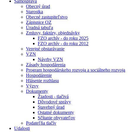
Samospráva
Obecný úrad
Starostka
Obecné zastupiteľstvo
Zápisnice OZ
Úradná tabuľa
Zmluvy, faktúry, objednávky
FZO archív - do roku 2025
FZO archív - do roku 2012
Verejné obstarávanie
VZN
Návrhy VZN
Zásady hospodárenia
Program hospodárskeho rozvoja a sociálneho rozvoja
Hospodárenie
Hlásenie rozhlasu
Výzvy
Dokumenty
Žiadosti - tlačivá
Dôvodové správy
Stavebný úrad
Ostatné dokumenty
Sčítanie obyvateľov
Podateľňa tlačív
Udalosti