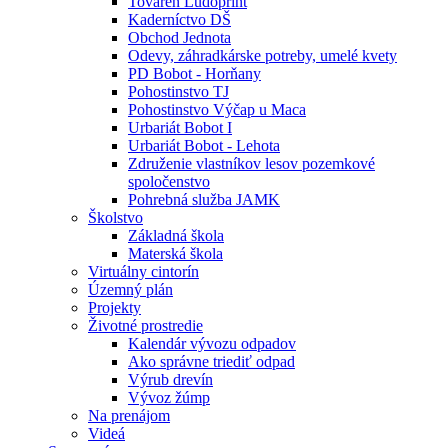
Továreň Ludoprint
Kaderníctvo DŠ
Obchod Jednota
Odevy, záhradkárske potreby, umelé kvety
PD Bobot - Horňany
Pohostinstvo TJ
Pohostinstvo Výčap u Maca
Urbariát Bobot I
Urbariát Bobot - Lehota
Združenie vlastníkov lesov pozemkové
spoločenstvo
Pohrebná služba JAMK
Školstvo
Základná škola
Materská škola
Virtuálny cintorín
Územný plán
Projekty
Životné prostredie
Kalendár vývozu odpadov
Ako správne triediť odpad
Výrub drevín
Vývoz žúmp
Na prenájom
Videá