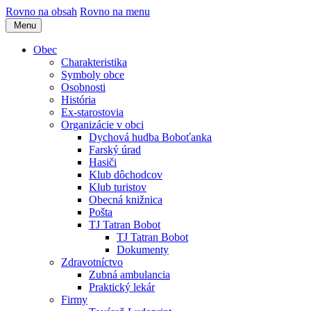
Rovno na obsah
Rovno na menu
Menu
Obec
Charakteristika
Symboly obce
Osobnosti
História
Ex-starostovia
Organizácie v obci
Dychová hudba Boboťanka
Farský úrad
Hasiči
Klub dôchodcov
Klub turistov
Obecná knižnica
Pošta
TJ Tatran Bobot
TJ Tatran Bobot
Dokumenty
Zdravotníctvo
Zubná ambulancia
Praktický lekár
Firmy