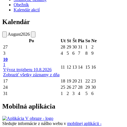
Obežník
Kalendár akcií
Kalendár
August
2026
Po
Ut
St
Št
Pia
So
Ne
27
28
29
30
31
1
2
3
4
5
6
7
8
9
10
1
11
12
13
14
15
16
Vývoz trojzberu 10.8.2026
Zobraziť všetky záznamy z dňa
17
18
19
20
21
22
23
24
25
26
27
28
29
30
31
1
2
3
4
5
6
Mobilná aplikácia
Sledujte informácie z nášho webu v
mobilnej aplikácii -