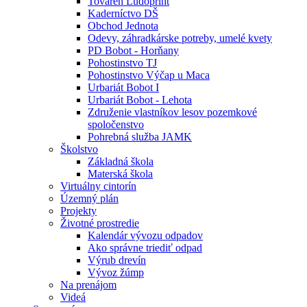
Továreň Ludoprint
Kaderníctvo DŠ
Obchod Jednota
Odevy, záhradkárske potreby, umelé kvety
PD Bobot - Horňany
Pohostinstvo TJ
Pohostinstvo Výčap u Maca
Urbariát Bobot I
Urbariát Bobot - Lehota
Združenie vlastníkov lesov pozemkové
spoločenstvo
Pohrebná služba JAMK
Školstvo
Základná škola
Materská škola
Virtuálny cintorín
Územný plán
Projekty
Životné prostredie
Kalendár vývozu odpadov
Ako správne triediť odpad
Výrub drevín
Vývoz žúmp
Na prenájom
Videá