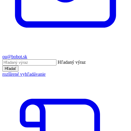
ou@bobot.sk
Hľadaný výraz
Hľadať
rozšírené vyhľadávanie