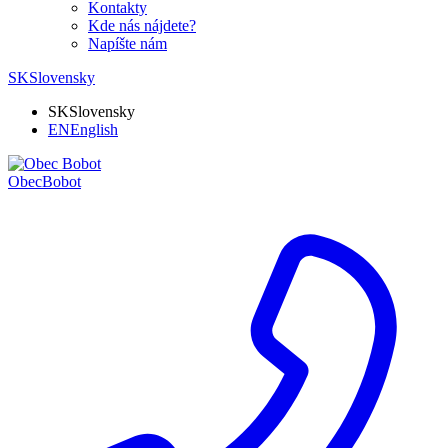
Kontakty
Kde nás nájdete?
Napíšte nám
SK
Slovensky
SK
Slovensky
EN
English
Obec
Bobot