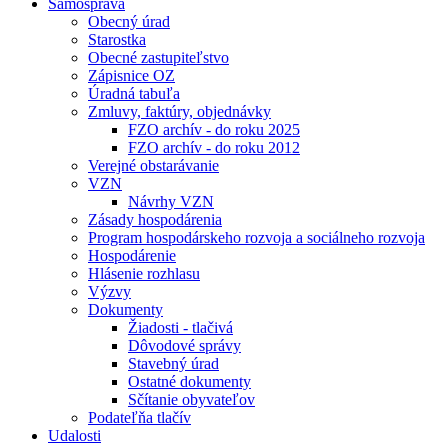
Samospráva
Obecný úrad
Starostka
Obecné zastupiteľstvo
Zápisnice OZ
Úradná tabuľa
Zmluvy, faktúry, objednávky
FZO archív - do roku 2025
FZO archív - do roku 2012
Verejné obstarávanie
VZN
Návrhy VZN
Zásady hospodárenia
Program hospodárskeho rozvoja a sociálneho rozvoja
Hospodárenie
Hlásenie rozhlasu
Výzvy
Dokumenty
Žiadosti - tlačivá
Dôvodové správy
Stavebný úrad
Ostatné dokumenty
Sčítanie obyvateľov
Podateľňa tlačív
Udalosti