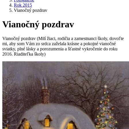
Rok 2015
Vianočný pozdrav
Vianočný pozdrav
Vianočný pozdrav (Milí žiaci, rodičia a zamestnanci školy, dovoľte
mi, aby som Vám zo srdca zaželala krásne a pokojné vianočné
sviatky, plné lásky a porozumenia a šťastné vykročenie do roku
2016. Riaditeľka školy)