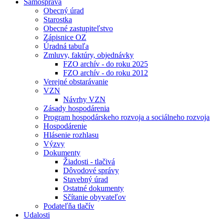
Samospráva
Obecný úrad
Starostka
Obecné zastupiteľstvo
Zápisnice OZ
Úradná tabuľa
Zmluvy, faktúry, objednávky
FZO archív - do roku 2025
FZO archív - do roku 2012
Verejné obstarávanie
VZN
Návrhy VZN
Zásady hospodárenia
Program hospodárskeho rozvoja a sociálneho rozvoja
Hospodárenie
Hlásenie rozhlasu
Výzvy
Dokumenty
Žiadosti - tlačivá
Dôvodové správy
Stavebný úrad
Ostatné dokumenty
Sčítanie obyvateľov
Podateľňa tlačív
Udalosti