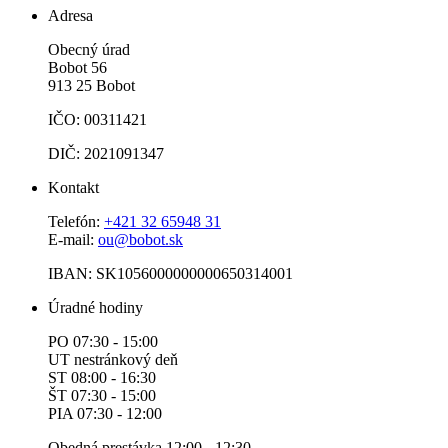
Adresa
Obecný úrad
Bobot 56
913 25 Bobot
IČO: 00311421
DIČ: 2021091347
Kontakt
Telefón:
+421 32 65948 31
E-mail:
ou@bobot.sk
IBAN: SK1056000000000650314001
Úradné hodiny
PO 07:30 - 15:00
UT nestránkový deň
ST 08:00 - 16:30
ŠT 07:30 - 15:00
PIA 07:30 - 12:00
Obedná prestávka 12:00 - 12:30