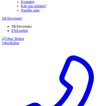
Kontakty
Kde nás nájdete?
Napíšte nám
SK
Slovensky
SK
Slovensky
EN
English
Obec
Bobot