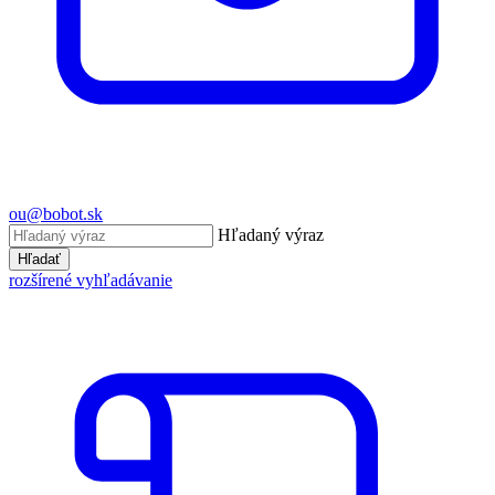
ou@bobot.sk
Hľadaný výraz
Hľadať
rozšírené vyhľadávanie