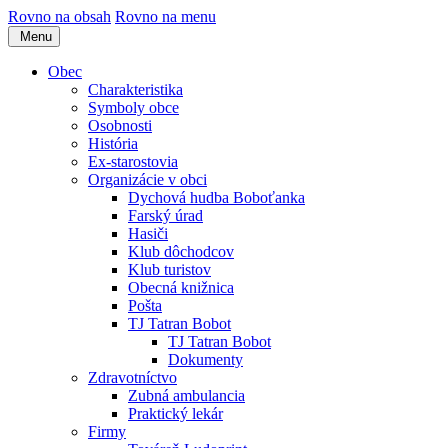
Rovno na obsah
Rovno na menu
Menu
Obec
Charakteristika
Symboly obce
Osobnosti
História
Ex-starostovia
Organizácie v obci
Dychová hudba Boboťanka
Farský úrad
Hasiči
Klub dôchodcov
Klub turistov
Obecná knižnica
Pošta
TJ Tatran Bobot
TJ Tatran Bobot
Dokumenty
Zdravotníctvo
Zubná ambulancia
Praktický lekár
Firmy