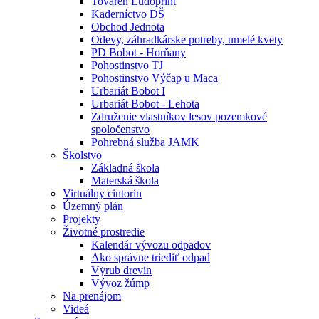
Továreň Ludoprint
Kaderníctvo DŠ
Obchod Jednota
Odevy, záhradkárske potreby, umelé kvety
PD Bobot - Horňany
Pohostinstvo TJ
Pohostinstvo Výčap u Maca
Urbariát Bobot I
Urbariát Bobot - Lehota
Združenie vlastníkov lesov pozemkové
spoločenstvo
Pohrebná služba JAMK
Školstvo
Základná škola
Materská škola
Virtuálny cintorín
Územný plán
Projekty
Životné prostredie
Kalendár vývozu odpadov
Ako správne triediť odpad
Výrub drevín
Vývoz žúmp
Na prenájom
Videá