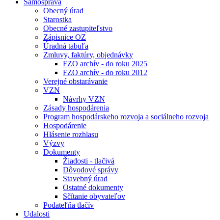
Samospráva
Obecný úrad
Starostka
Obecné zastupiteľstvo
Zápisnice OZ
Úradná tabuľa
Zmluvy, faktúry, objednávky
FZO archív - do roku 2025
FZO archív - do roku 2012
Verejné obstarávanie
VZN
Návrhy VZN
Zásady hospodárenia
Program hospodárskeho rozvoja a sociálneho rozvoja
Hospodárenie
Hlásenie rozhlasu
Výzvy
Dokumenty
Žiadosti - tlačivá
Dôvodové správy
Stavebný úrad
Ostatné dokumenty
Sčítanie obyvateľov
Podateľňa tlačív
Udalosti