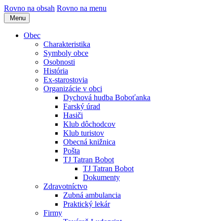
Rovno na obsah
Rovno na menu
Menu
Obec
Charakteristika
Symboly obce
Osobnosti
História
Ex-starostovia
Organizácie v obci
Dychová hudba Boboťanka
Farský úrad
Hasiči
Klub dôchodcov
Klub turistov
Obecná knižnica
Pošta
TJ Tatran Bobot
TJ Tatran Bobot
Dokumenty
Zdravotníctvo
Zubná ambulancia
Praktický lekár
Firmy