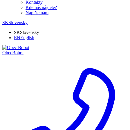
Kontakty
Kde nás nájdete?
Napíšte nám
SK
Slovensky
SK
Slovensky
EN
English
Obec
Bobot