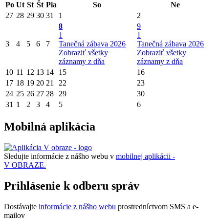
Po
Ut
St
Št
Pia
So
Ne
27
28
29
30
31
1
2
8
9
1
1
3
4
5
6
7
Tanečná zábava 2026
Tanečná zábava 2026
Zobraziť všetky
Zobraziť všetky
záznamy z dňa
záznamy z dňa
10
11
12
13
14
15
16
17
18
19
20
21
22
23
24
25
26
27
28
29
30
31
1
2
3
4
5
6
Mobilná aplikácia
Sledujte informácie z nášho webu v
mobilnej aplikácii -
V OBRAZE.
Prihlásenie k odberu správ
Dostávajte
informácie z nášho webu
prostredníctvom SMS a e-
mailov