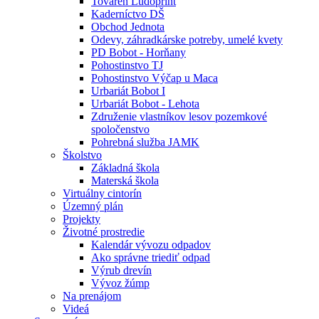
Továreň Ludoprint
Kaderníctvo DŠ
Obchod Jednota
Odevy, záhradkárske potreby, umelé kvety
PD Bobot - Horňany
Pohostinstvo TJ
Pohostinstvo Výčap u Maca
Urbariát Bobot I
Urbariát Bobot - Lehota
Združenie vlastníkov lesov pozemkové
spoločenstvo
Pohrebná služba JAMK
Školstvo
Základná škola
Materská škola
Virtuálny cintorín
Územný plán
Projekty
Životné prostredie
Kalendár vývozu odpadov
Ako správne triediť odpad
Výrub drevín
Vývoz žúmp
Na prenájom
Videá