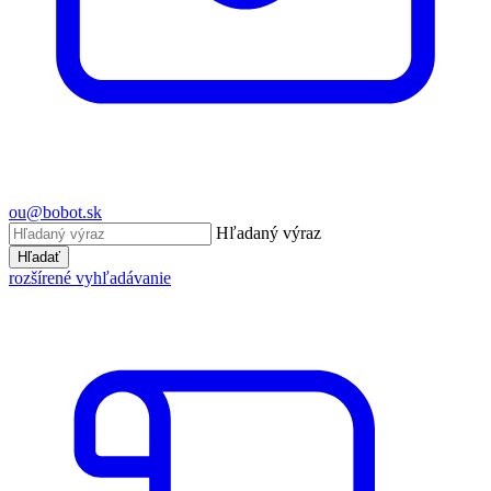
ou@bobot.sk
Hľadaný výraz
Hľadať
rozšírené vyhľadávanie