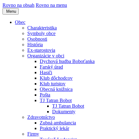
Rovno na obsah
Rovno na menu
Menu
Obec
Charakteristika
Symboly obce
Osobnosti
História
Ex-starostovia
Organizácie v obci
Dychová hudba Boboťanka
Farský úrad
Hasiči
Klub dôchodcov
Klub turistov
Obecná knižnica
Pošta
TJ Tatran Bobot
TJ Tatran Bobot
Dokumenty
Zdravotníctvo
Zubná ambulancia
Praktický lekár
Firmy