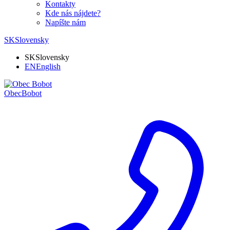
Kontakty
Kde nás nájdete?
Napíšte nám
SK
Slovensky
SK
Slovensky
EN
English
Obec
Bobot