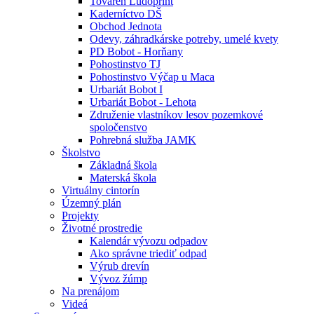
Továreň Ludoprint
Kaderníctvo DŠ
Obchod Jednota
Odevy, záhradkárske potreby, umelé kvety
PD Bobot - Horňany
Pohostinstvo TJ
Pohostinstvo Výčap u Maca
Urbariát Bobot I
Urbariát Bobot - Lehota
Združenie vlastníkov lesov pozemkové
spoločenstvo
Pohrebná služba JAMK
Školstvo
Základná škola
Materská škola
Virtuálny cintorín
Územný plán
Projekty
Životné prostredie
Kalendár vývozu odpadov
Ako správne triediť odpad
Výrub drevín
Vývoz žúmp
Na prenájom
Videá