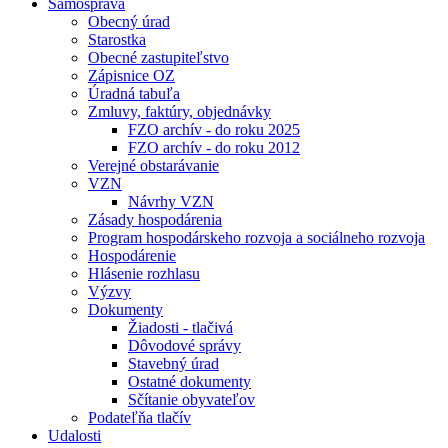
Samospráva
Obecný úrad
Starostka
Obecné zastupiteľstvo
Zápisnice OZ
Úradná tabuľa
Zmluvy, faktúry, objednávky
FZO archív - do roku 2025
FZO archív - do roku 2012
Verejné obstarávanie
VZN
Návrhy VZN
Zásady hospodárenia
Program hospodárskeho rozvoja a sociálneho rozvoja
Hospodárenie
Hlásenie rozhlasu
Výzvy
Dokumenty
Žiadosti - tlačivá
Dôvodové správy
Stavebný úrad
Ostatné dokumenty
Sčítanie obyvateľov
Podateľňa tlačív
Udalosti