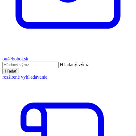
ou@bobot.sk
Hľadaný výraz
Hľadať
rozšírené vyhľadávanie