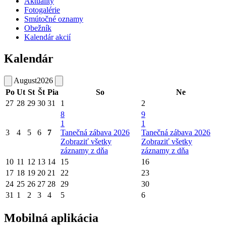
Aktuality
Fotogalérie
Smútočné oznamy
Obežník
Kalendár akcií
Kalendár
August
2026
Po
Ut
St
Št
Pia
So
Ne
27
28
29
30
31
1
2
8
9
1
1
3
4
5
6
7
Tanečná zábava 2026
Tanečná zábava 2026
Zobraziť všetky
Zobraziť všetky
záznamy z dňa
záznamy z dňa
10
11
12
13
14
15
16
17
18
19
20
21
22
23
24
25
26
27
28
29
30
31
1
2
3
4
5
6
Mobilná aplikácia