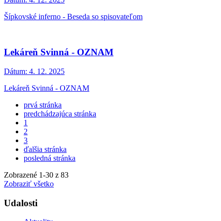
Šípkovské inferno - Beseda so spisovateľom
Lekáreň Svinná - OZNAM
Dátum:
4. 12. 2025
Lekáreň Svinná - OZNAM
prvá stránka
predchádzajúca stránka
1
2
3
ďalšia stránka
posledná stránka
Zobrazené
1
-
30
z 83
Zobraziť všetko
Udalosti