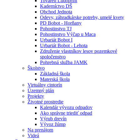
Továreň Ludoprint
Kaderníctvo DŠ
Obchod Jednota
Odevy, záhradkárske potreby, umelé kvety
PD Bobot - Horňany
Pohostinstvo TJ
Pohostinstvo Výčap u Maca
Urbariát Bobot I
Urbariát Bobot - Lehota
Združenie vlastníkov lesov pozemkové
spoločenstvo
Pohrebná služba JAMK
Školstvo
Základná škola
Materská škola
Virtuálny cintorín
Územný plán
Projekty
Životné prostredie
Kalendár vývozu odpadov
Ako správne triediť odpad
Výrub drevín
Vývoz žúmp
Na prenájom
Videá