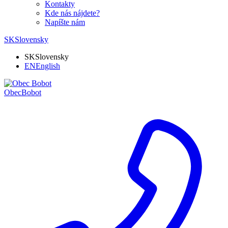
Kontakty
Kde nás nájdete?
Napíšte nám
SK
Slovensky
SK
Slovensky
EN
English
Obec
Bobot