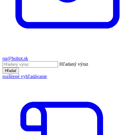
ou@bobot.sk
Hľadaný výraz
Hľadať
rozšírené vyhľadávanie