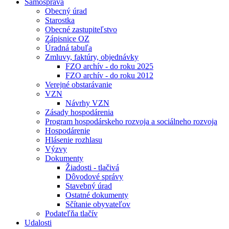
Samospráva
Obecný úrad
Starostka
Obecné zastupiteľstvo
Zápisnice OZ
Úradná tabuľa
Zmluvy, faktúry, objednávky
FZO archív - do roku 2025
FZO archív - do roku 2012
Verejné obstarávanie
VZN
Návrhy VZN
Zásady hospodárenia
Program hospodárskeho rozvoja a sociálneho rozvoja
Hospodárenie
Hlásenie rozhlasu
Výzvy
Dokumenty
Žiadosti - tlačivá
Dôvodové správy
Stavebný úrad
Ostatné dokumenty
Sčítanie obyvateľov
Podateľňa tlačív
Udalosti