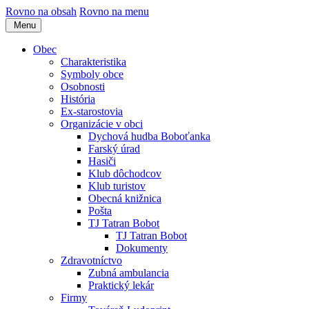
Rovno na obsah
Rovno na menu
Menu
Obec
Charakteristika
Symboly obce
Osobnosti
História
Ex-starostovia
Organizácie v obci
Dychová hudba Boboťanka
Farský úrad
Hasiči
Klub dôchodcov
Klub turistov
Obecná knižnica
Pošta
TJ Tatran Bobot
TJ Tatran Bobot
Dokumenty
Zdravotníctvo
Zubná ambulancia
Praktický lekár
Firmy